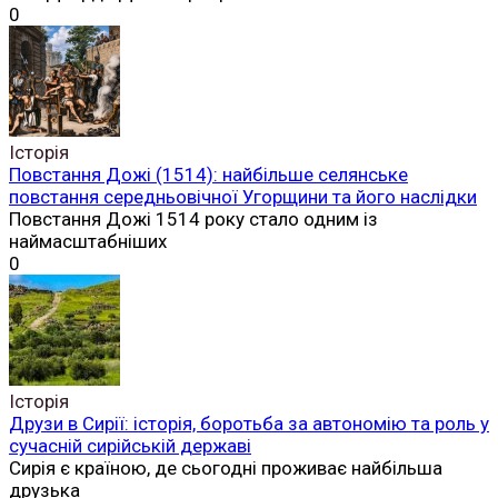
0
Історія
Повстання Дожі (1514): найбільше селянське
повстання середньовічної Угорщини та його наслідки
Повстання Дожі 1514 року стало одним із
наймасштабніших
0
Історія
Друзи в Сирії: історія, боротьба за автономію та роль у
сучасній сирійській державі
Сирія є країною, де сьогодні проживає найбільша
друзька