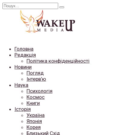
Перейти
Search
до
for:
вмісту
Головна
Редакція
Політика конфіденційності
Новини
Погляд
Інтерв’ю
Наука
Психологія
Космос
Книги
Історія
Україна
Японія
Корея
Близький Схід