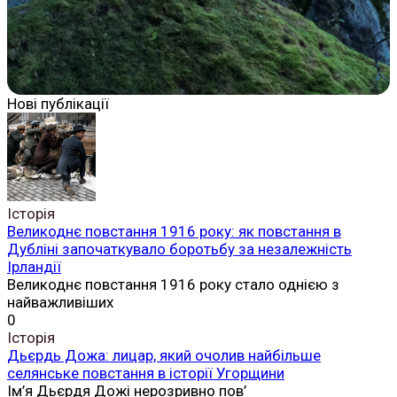
Нові публікації
Історія
Великоднє повстання 1916 року: як повстання в
Дубліні започаткувало боротьбу за незалежність
Ірландії
Великоднє повстання 1916 року стало однією з
найважливіших
0
Історія
Дьєрдь Дожа: лицар, який очолив найбільше
селянське повстання в історії Угорщини
Ім’я Дьєрдя Дожі нерозривно пов’