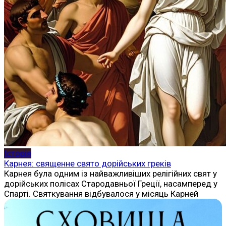
Історія
Карнея: священне свято дорійських греків
Карнея була одним із найважливіших релігійних свят у
дорійських полісах Стародавньої Греції, насамперед у
Спарті. Святкування відбувалося у місяць Карней