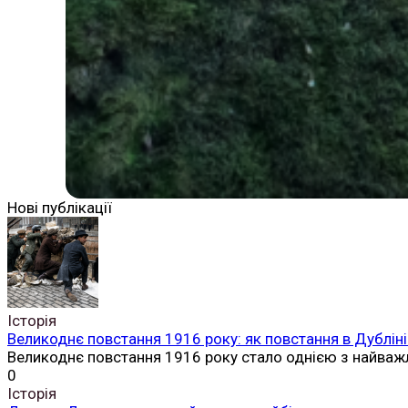
Нові публікації
Історія
Великоднє повстання 1916 року: як повстання в Дубліні
Великоднє повстання 1916 року стало однією з найваж
0
Історія