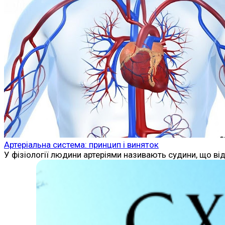
Артеріальна система: принцип і виняток
У фізіології людини артеріями називають судини, що ві