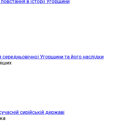
повстання в історії Угорщини
 середньовічної Угорщини та його наслідки
ніших
 сучасній сирійській державі
ька