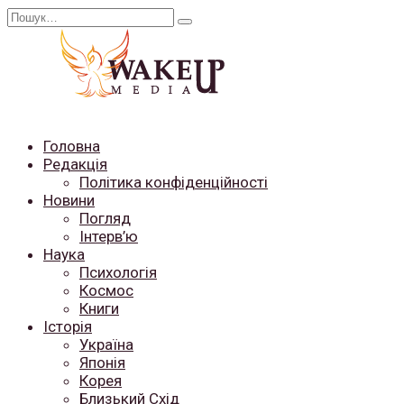
Перейти
Search
до
for:
вмісту
Головна
Редакція
Політика конфіденційності
Новини
Погляд
Інтерв’ю
Наука
Психологія
Космос
Книги
Історія
Україна
Японія
Корея
Близький Схід