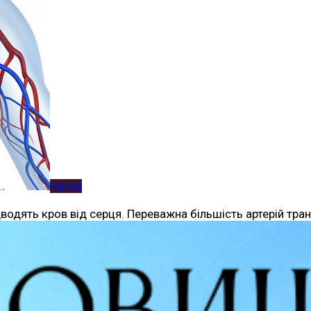
Наука
дводять кров від серця. Переважна більшість артерій тра