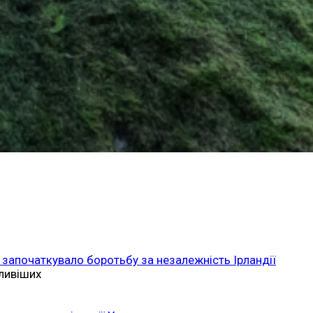
 започаткувало боротьбу за незалежність Ірландії
ливіших