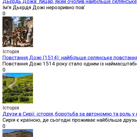
Дьєрдь Дожа: лицар, який очолив найбільше селянське 
Ім’я Дьєрдя Дожі нерозривно пов’
0
Історія
Повстання Дожі (1514): найбільше селянське повстання
Повстання Дожі 1514 року стало одним із наймасштаб
0
Історія
Друзи в Сирії: історія, боротьба за автономію та роль у
Сирія є країною, де сьогодні проживає найбільша друз
0