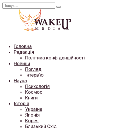
Перейти
Search
до
for:
вмісту
Головна
Редакція
Політика конфіденційності
Новини
Погляд
Інтерв’ю
Наука
Психологія
Космос
Книги
Історія
Україна
Японія
Корея
Близький Схід