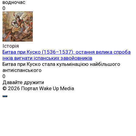
водночас
0
Історія
Битва при Куско (1536–1537): остання велика спроба
інків вигнати іспанських завойовників
Битва при Куско стала кульмінацією найбільшого
антиіспанського
0
Давайте дружити
© 2026 Портал Wake Up Media