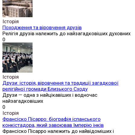
Історія
Походження та віровчення друзів
Релігія друзів належить до найзагадковіших духовних
0
Історія
Друзи: історія, віровчення та традиції загадкової
релігійної громади Близького Сходу
Друзи — одна з найцікавіших і водночас
найзагадковіших
0
Історія
Франсіско Пісарро: біографія іспанського
конкістадора, який завоював Імперію інків
Франсіско Пісарро належить до найвідоміших і