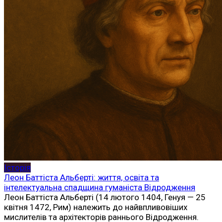
Історія
Леон Баттіста Альберті: життя, освіта та
інтелектуальна спадщина гуманіста Відродження
Леон Баттіста Альберті (14 лютого 1404, Генуя — 25
квітня 1472, Рим) належить до найвпливовіших
мислителів та архітекторів раннього Відродження.