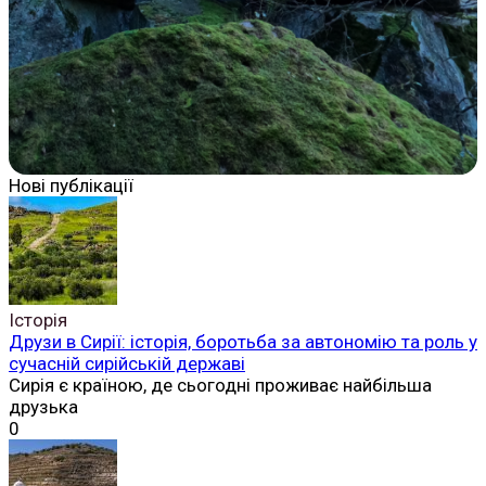
Нові публікації
Історія
Друзи в Сирії: історія, боротьба за автономію та роль у
сучасній сирійській державі
Сирія є країною, де сьогодні проживає найбільша
друзька
0