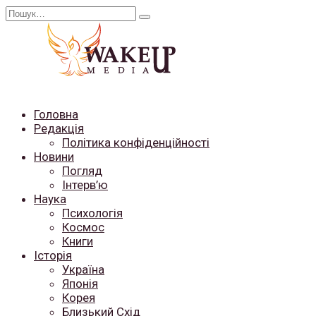
Перейти
Search
до
for:
вмісту
Головна
Редакція
Політика конфіденційності
Новини
Погляд
Інтерв’ю
Наука
Психологія
Космос
Книги
Історія
Україна
Японія
Корея
Близький Схід