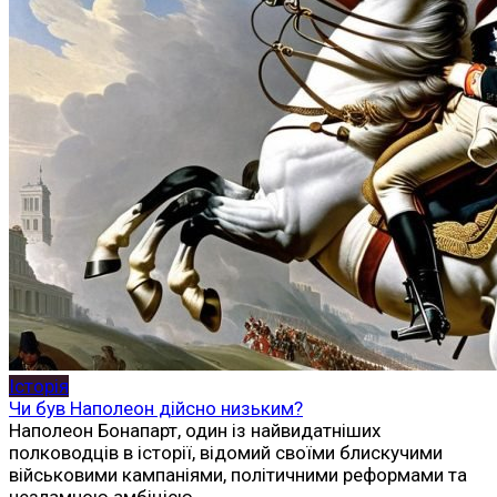
Історія
Чи був Наполеон дійсно низьким?
Наполеон Бонапарт, один із найвидатніших
полководців в історії, відомий своїми блискучими
військовими кампаніями, політичними реформами та
незламною амбіцією.