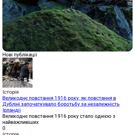
Нові публікації
Історія
Великоднє повстання 1916 року: як повстання в
Дубліні започаткувало боротьбу за незалежність
Ірландії
Великоднє повстання 1916 року стало однією з
найважливіших
0
Історія