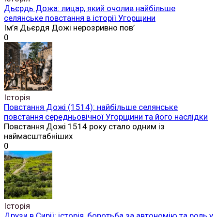
Дьєрдь Дожа: лицар, який очолив найбільше
селянське повстання в історії Угорщини
Ім’я Дьєрдя Дожі нерозривно пов’
0
Історія
Повстання Дожі (1514): найбільше селянське
повстання середньовічної Угорщини та його наслідки
Повстання Дожі 1514 року стало одним із
наймасштабніших
0
Історія
Друзи в Сирії: історія, боротьба за автономію та роль у