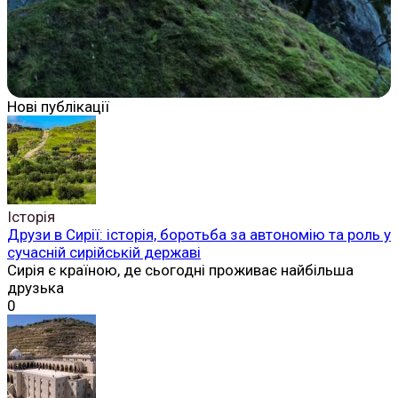
Нові публікації
Історія
Друзи в Сирії: історія, боротьба за автономію та роль у
сучасній сирійській державі
Сирія є країною, де сьогодні проживає найбільша
друзька
0