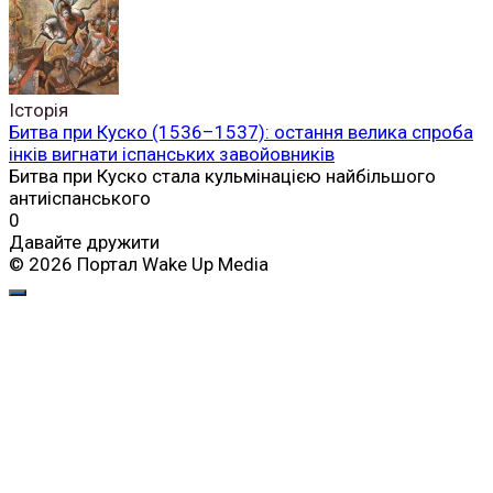
Історія
Битва при Куско (1536–1537): остання велика спроба
інків вигнати іспанських завойовників
Битва при Куско стала кульмінацією найбільшого
антиіспанського
0
Давайте дружити
© 2026 Портал Wake Up Media