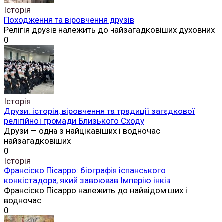
Історія
Походження та віровчення друзів
Релігія друзів належить до найзагадковіших духовних
0
Історія
Друзи: історія, віровчення та традиції загадкової
релігійної громади Близького Сходу
Друзи — одна з найцікавіших і водночас
найзагадковіших
0
Історія
Франсіско Пісарро: біографія іспанського
конкістадора, який завоював Імперію інків
Франсіско Пісарро належить до найвідоміших і
водночас
0