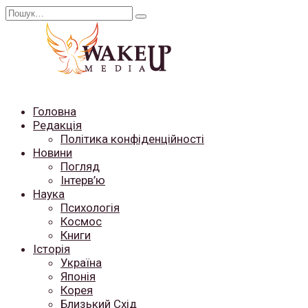
Перейти
Search
до
for:
вмісту
Головна
Редакція
Політика конфіденційності
Новини
Погляд
Інтерв’ю
Наука
Психологія
Космос
Книги
Історія
Україна
Японія
Корея
Близький Схід