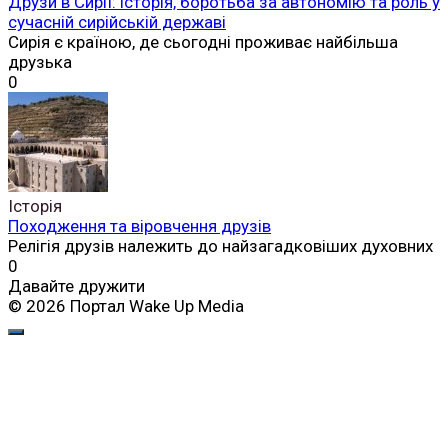
Друзи в Сирії: історія, боротьба за автономію та роль у
сучасній сирійській державі
Сирія є країною, де сьогодні проживає найбільша
друзька
0
Історія
Походження та віровчення друзів
Релігія друзів належить до найзагадковіших духовних
0
Давайте дружити
© 2026 Портал Wake Up Media