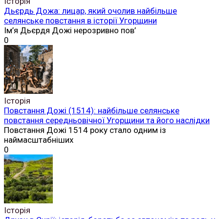
Історія
Дьєрдь Дожа: лицар, який очолив найбільше
селянське повстання в історії Угорщини
Ім’я Дьєрдя Дожі нерозривно пов’
0
Історія
Повстання Дожі (1514): найбільше селянське
повстання середньовічної Угорщини та його наслідки
Повстання Дожі 1514 року стало одним із
наймасштабніших
0
Історія