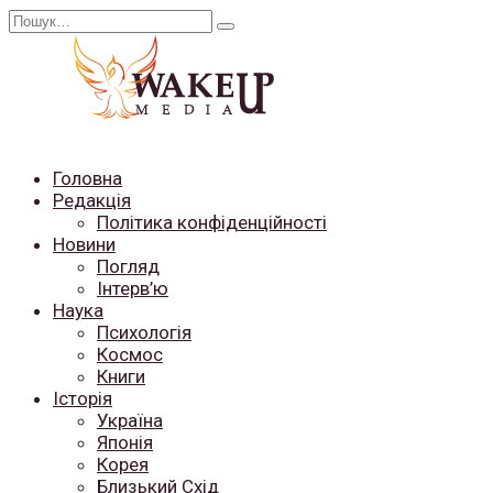
Перейти
Search
до
for:
вмісту
Головна
Редакція
Політика конфіденційності
Новини
Погляд
Інтерв’ю
Наука
Психологія
Космос
Книги
Історія
Україна
Японія
Корея
Близький Схід