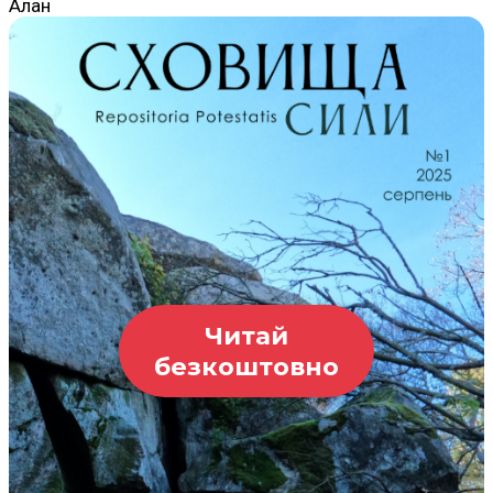
Алан
Читай
безкоштовно