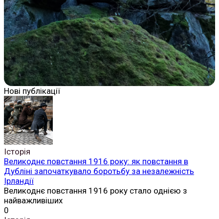
Нові публікації
Історія
Великоднє повстання 1916 року: як повстання в
Дубліні започаткувало боротьбу за незалежність
Ірландії
Великоднє повстання 1916 року стало однією з
найважливіших
0