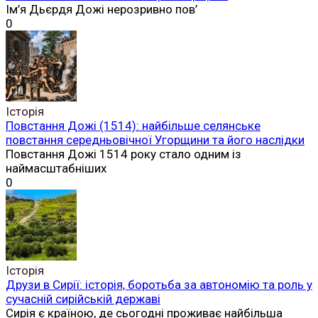
Ім’я Дьєрдя Дожі нерозривно пов’
0
Історія
Повстання Дожі (1514): найбільше селянське
повстання середньовічної Угорщини та його наслідки
Повстання Дожі 1514 року стало одним із
наймасштабніших
0
Історія
Друзи в Сирії: історія, боротьба за автономію та роль у
сучасній сирійській державі
Сирія є країною, де сьогодні проживає найбільша