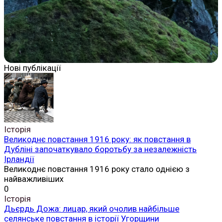
Нові публікації
Історія
Великоднє повстання 1916 року: як повстання в
Дубліні започаткувало боротьбу за незалежність
Ірландії
Великоднє повстання 1916 року стало однією з
найважливіших
0
Історія
Дьєрдь Дожа: лицар, який очолив найбільше
селянське повстання в історії Угорщини