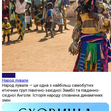
Історія
Народ лувале
Народ лувале — це одна з найбільш самобутніх
етнічних груп північно-західної Замбії та південно-
східної Анголи. Історія народу сповнена динамічних
змін