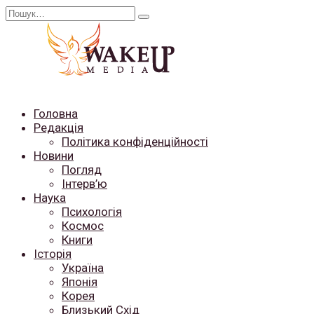
Перейти
Search
до
for:
вмісту
Головна
Редакція
Політика конфіденційності
Новини
Погляд
Інтерв’ю
Наука
Психологія
Космос
Книги
Історія
Україна
Японія
Корея
Близький Схід