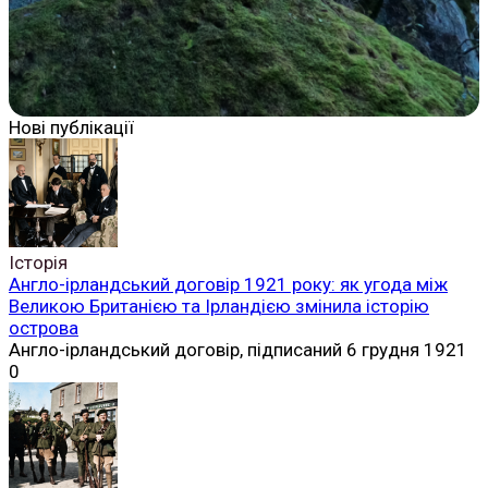
Нові публікації
Історія
Англо-ірландський договір 1921 року: як угода між
Великою Британією та Ірландією змінила історію
острова
Англо-ірландський договір, підписаний 6 грудня 1921
0