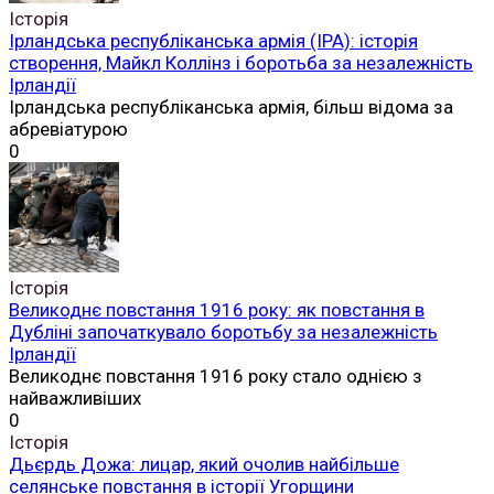
Історія
Ірландська республіканська армія (ІРА): історія
створення, Майкл Коллінз і боротьба за незалежність
Ірландії
Ірландська республіканська армія, більш відома за
абревіатурою
0
Історія
Великоднє повстання 1916 року: як повстання в
Дубліні започаткувало боротьбу за незалежність
Ірландії
Великоднє повстання 1916 року стало однією з
найважливіших
0
Історія
Дьєрдь Дожа: лицар, який очолив найбільше
селянське повстання в історії Угорщини