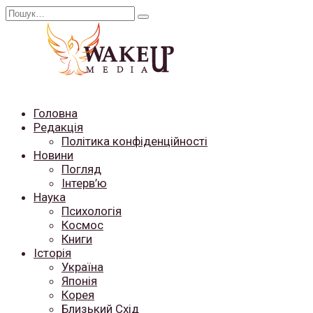
Перейти
Search
до
for:
вмісту
Головна
Редакція
Політика конфіденційності
Новини
Погляд
Інтерв’ю
Наука
Психологія
Космос
Книги
Історія
Україна
Японія
Корея
Близький Схід