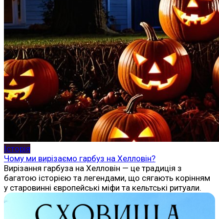
Історія
Чому ми вирізаємо гарбуз на Хелловін?
Вирізання гарбуза на Хелловін — це традиція з
багатою історією та легендами, що сягають корінням
у старовинні європейські міфи та кельтські ритуали.