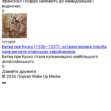
Франсіско Пісарро належить до найвідоміших і
водночас
0
Історія
Битва при Куско (1536–1537): остання велика спроба
інків вигнати іспанських завойовників
Битва при Куско стала кульмінацією найбільшого
антиіспанського
0
Давайте дружити
© 2026 Портал Wake Up Media