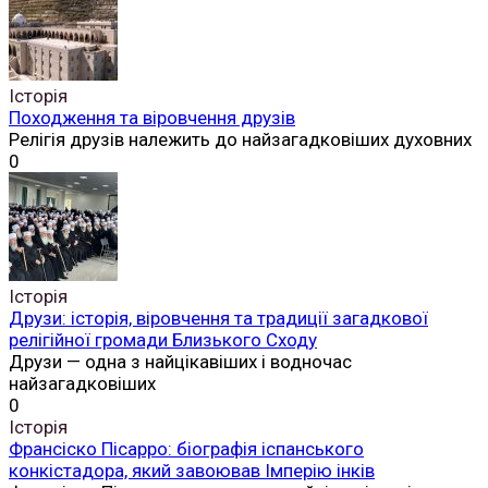
Історія
Походження та віровчення друзів
Релігія друзів належить до найзагадковіших духовних
0
Історія
Друзи: історія, віровчення та традиції загадкової
релігійної громади Близького Сходу
Друзи — одна з найцікавіших і водночас
найзагадковіших
0
Історія
Франсіско Пісарро: біографія іспанського
конкістадора, який завоював Імперію інків