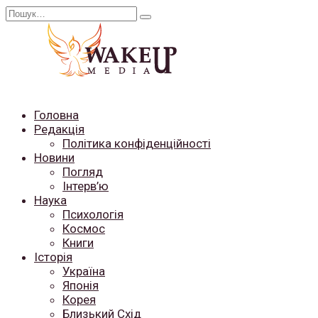
Перейти
Search
до
for:
вмісту
Головна
Редакція
Політика конфіденційності
Новини
Погляд
Інтерв’ю
Наука
Психологія
Космос
Книги
Історія
Україна
Японія
Корея
Близький Схід