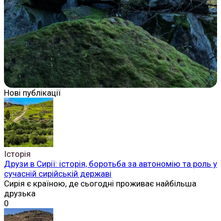
Нові публікації
Історія
Друзи в Сирії: історія, боротьба за автономію та роль у
сучасній сирійській державі
Сирія є країною, де сьогодні проживає найбільша
друзька
0