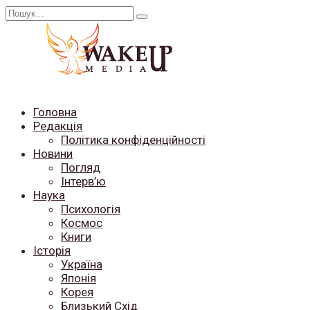
Перейти
Search
до
for:
вмісту
Головна
Редакція
Політика конфіденційності
Новини
Погляд
Інтерв’ю
Наука
Психологія
Космос
Книги
Історія
Україна
Японія
Корея
Близький Схід