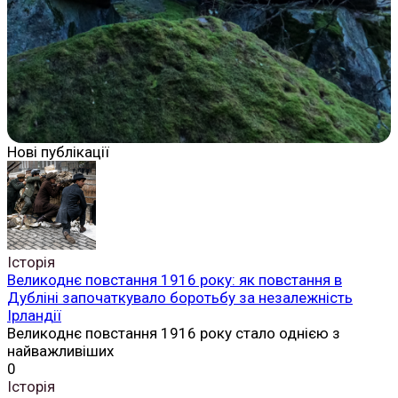
Нові публікації
Історія
Великоднє повстання 1916 року: як повстання в
Дубліні започаткувало боротьбу за незалежність
Ірландії
Великоднє повстання 1916 року стало однією з
найважливіших
0
Історія