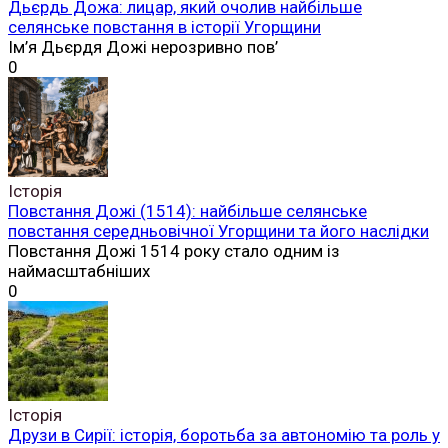
Дьєрдь Дожа: лицар, який очолив найбільше
селянське повстання в історії Угорщини
Ім’я Дьєрдя Дожі нерозривно пов’
0
Історія
Повстання Дожі (1514): найбільше селянське
повстання середньовічної Угорщини та його наслідки
Повстання Дожі 1514 року стало одним із
наймасштабніших
0
Історія
Друзи в Сирії: історія, боротьба за автономію та роль у