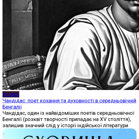
Історія
Чандідас: поет кохання та духовності в середньовічній
Бенгалії
Чандідас, один із найвідоміших поетів середньовічної
Бенгалії (розквіт творчості припадає на XV століття),
залишив значний слід у історії індійської літератури