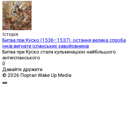
Історія
Битва при Куско (1536–1537): остання велика спроба
інків вигнати іспанських завойовників
Битва при Куско стала кульмінацією найбільшого
антиіспанського
0
Давайте дружити
© 2026 Портал Wake Up Media