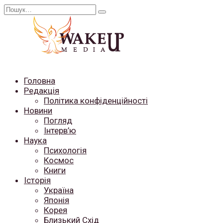
Перейти
Search
до
for:
вмісту
Головна
Редакція
Політика конфіденційності
Новини
Погляд
Інтерв’ю
Наука
Психологія
Космос
Книги
Історія
Україна
Японія
Корея
Близький Схід