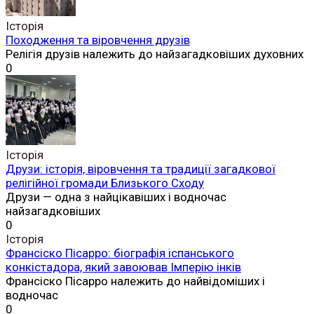
Історія
Походження та віровчення друзів
Релігія друзів належить до найзагадковіших духовних
0
Історія
Друзи: історія, віровчення та традиції загадкової
релігійної громади Близького Сходу
Друзи — одна з найцікавіших і водночас
найзагадковіших
0
Історія
Франсіско Пісарро: біографія іспанського
конкістадора, який завоював Імперію інків
Франсіско Пісарро належить до найвідоміших і
водночас
0