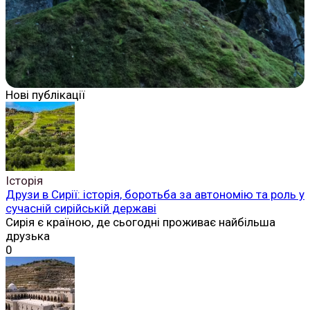
Нові публікації
Історія
Друзи в Сирії: історія, боротьба за автономію та роль у
сучасній сирійській державі
Сирія є країною, де сьогодні проживає найбільша
друзька
0