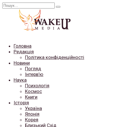
Перейти
Search
до
for:
вмісту
Головна
Редакція
Політика конфіденційності
Новини
Погляд
Інтерв’ю
Наука
Психологія
Космос
Книги
Історія
Україна
Японія
Корея
Близький Схід