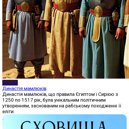
Історія
Династія мамлюків
Династія мамлюків, що правила Єгиптом і Сирією з
1250 по 1517 рік, була унікальним політичним
утворенням, заснованим на рабському походженні її
еліти.