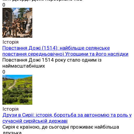
0
Історія
Повстання Дожі (1514): найбільше селянське
повстання середньовічної Угорщини та його наслідки
Повстання Дожі 1514 року стало одним із
наймасштабніших
0
Історія
Друзи в Сирії: історія, боротьба за автономію та роль у
сучасній сирійській державі
Сирія є країною, де сьогодні проживає найбільша
друзька