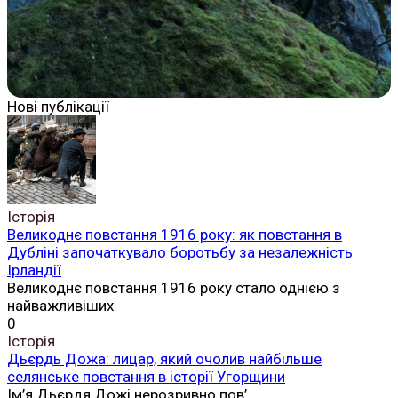
Нові публікації
Історія
Великоднє повстання 1916 року: як повстання в
Дубліні започаткувало боротьбу за незалежність
Ірландії
Великоднє повстання 1916 року стало однією з
найважливіших
0
Історія
Дьєрдь Дожа: лицар, який очолив найбільше
селянське повстання в історії Угорщини
Ім’я Дьєрдя Дожі нерозривно пов’