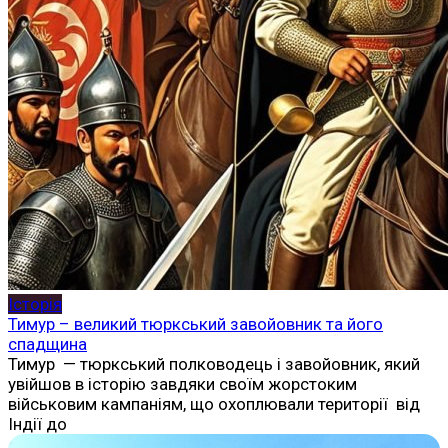
Історія
Тимур – великий тюркський завойовник та його
спадщина
Тимур — тюркський полководець і завойовник, який
увійшов в історію завдяки своїм жорстоким
військовим кампаніям, що охоплювали території від
Індії до