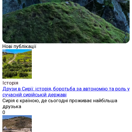
Нові публікації
Історія
Друзи в Сирії: історія, боротьба за автономію та роль у
сучасній сирійській державі
Сирія є країною, де сьогодні проживає найбільша
друзька
0