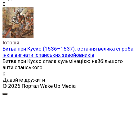
0
Історія
Битва при Куско (1536–1537): остання велика спроба
інків вигнати іспанських завойовників
Битва при Куско стала кульмінацією найбільшого
антиіспанського
0
Давайте дружити
© 2026 Портал Wake Up Media