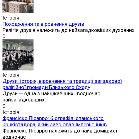
Історія
Походження та віровчення друзів
Релігія друзів належить до найзагадковіших духовних
0
Історія
Друзи: історія, віровчення та традиції загадкової
релігійної громади Близького Сходу
Друзи — одна з найцікавіших і водночас
найзагадковіших
0
Історія
Франсіско Пісарро: біографія іспанського
конкістадора, який завоював Імперію інків
Франсіско Пісарро належить до найвідоміших і
водночас