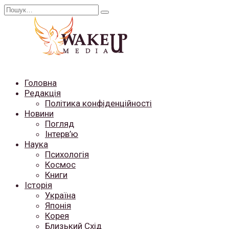
Перейти
Search
до
for:
вмісту
Головна
Редакція
Політика конфіденційності
Новини
Погляд
Інтерв’ю
Наука
Психологія
Космос
Книги
Історія
Україна
Японія
Корея
Близький Схід