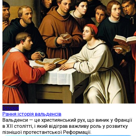
Історія
Рання історія вальденсів
Вальденси — це християнський рух, що виник у Франції
в XII столітті, і який відіграв важливу роль у розвитку
пізнішої протестантської Реформації.