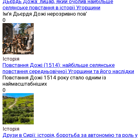
Дьєрдь Дожа: лицар, який очолив найбільше
селянське повстання в історії Угорщини
Ім’я Дьєрдя Дожі нерозривно пов’
0
Історія
Повстання Дожі (1514): найбільше селянське
повстання середньовічної Угорщини та його наслідки
Повстання Дожі 1514 року стало одним із
наймасштабніших
0
Історія
Друзи в Сирії: історія, боротьба за автономію та роль у