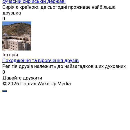
сучасній сирійській державі
Сирія є країною, де сьогодні проживає найбільша
друзька
0
Історія
Походження та віровчення друзів
Релігія друзів належить до найзагадковіших духовних
0
Давайте дружити
© 2026 Портал Wake Up Media