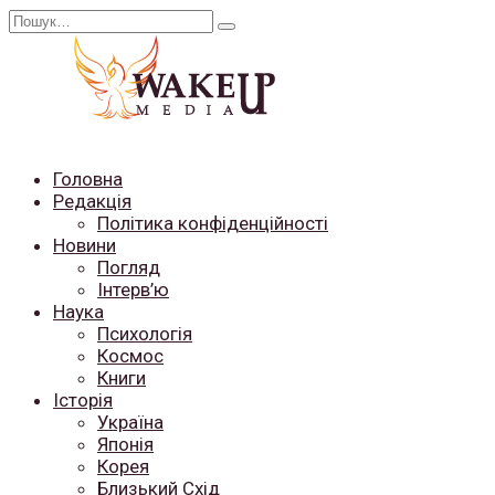
Перейти
Search
до
for:
вмісту
Головна
Редакція
Політика конфіденційності
Новини
Погляд
Інтерв’ю
Наука
Психологія
Космос
Книги
Історія
Україна
Японія
Корея
Близький Схід