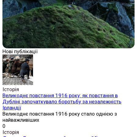
Нові публікації
Історія
Великоднє повстання 1916 року: як повстання в
Дубліні започаткувало боротьбу за незалежність
Ірландії
Великоднє повстання 1916 року стало однією з
найважливіших
0
Історія