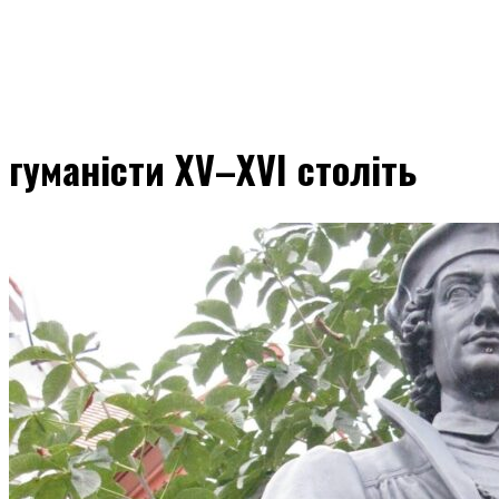
гуманісти XV–XVI століть