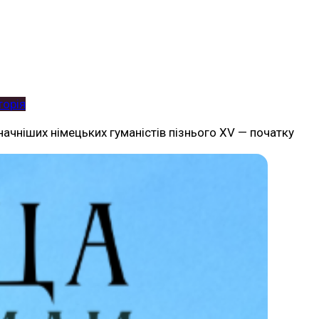
торія
ачніших німецьких гуманістів пізнього XV — початку