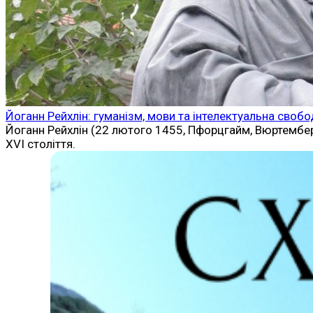
Йоганн Рейхлін: гуманізм, мови та інтелектуальна своб
Йоганн Рейхлін (22 лютого 1455, Пфорцгайм, Вюртемберг
XVI століття.