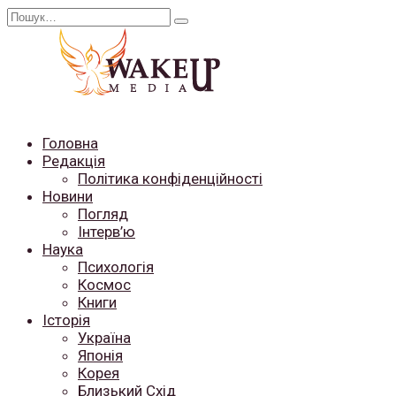
Перейти
Search
до
for:
вмісту
Головна
Редакція
Політика конфіденційності
Новини
Погляд
Інтерв’ю
Наука
Психологія
Космос
Книги
Історія
Україна
Японія
Корея
Близький Схід