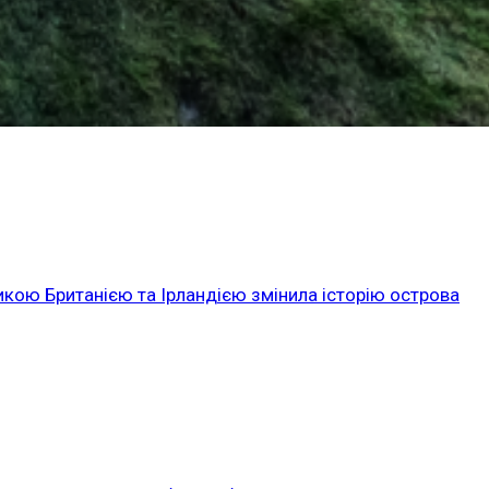
икою Британією та Ірландією змінила історію острова