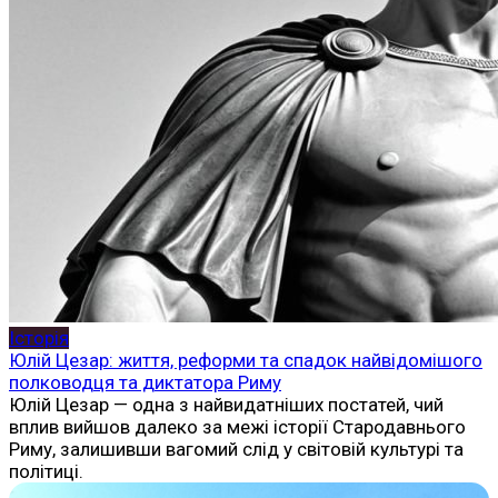
Історія
Юлій Цезар: життя, реформи та спадок найвідомішого
полководця та диктатора Риму
Юлій Цезар — одна з найвидатніших постатей, чий
вплив вийшов далеко за межі історії Стародавнього
Риму, залишивши вагомий слід у світовій культурі та
політиці.