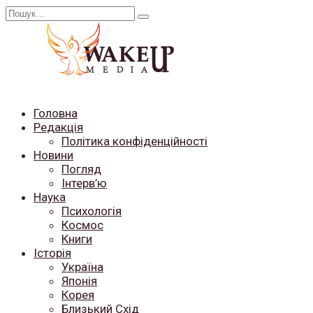
Перейти
Search
до
for:
вмісту
Головна
Редакція
Політика конфіденційності
Новини
Погляд
Інтерв’ю
Наука
Психологія
Космос
Книги
Історія
Україна
Японія
Корея
Близький Схід