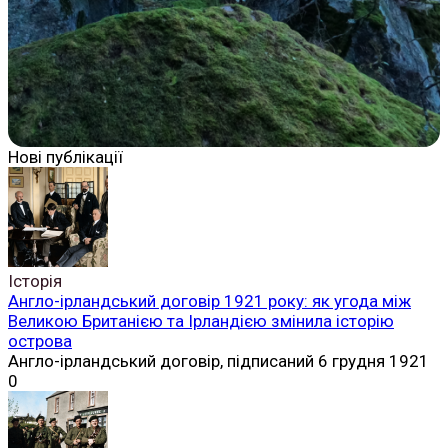
Нові публікації
Історія
Англо-ірландський договір 1921 року: як угода між
Великою Британією та Ірландією змінила історію
острова
Англо-ірландський договір, підписаний 6 грудня 1921
0