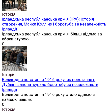
Історія
Ірландська республіканська армія (ІРА): історія
створення, Майкл Коллінз і боротьба за незалежність
Ірландії
Ірландська республіканська армія, більш відома за
абревіатурою
0
Історія
Великоднє повстання 1916 року: як повстання в
Дубліні започаткувало боротьбу за незалежність
Ірландії
Великоднє повстання 1916 року стало однією з
найважливіших
0
Історія