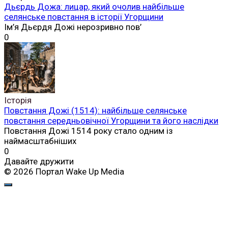
Дьєрдь Дожа: лицар, який очолив найбільше
селянське повстання в історії Угорщини
Ім’я Дьєрдя Дожі нерозривно пов’
0
Історія
Повстання Дожі (1514): найбільше селянське
повстання середньовічної Угорщини та його наслідки
Повстання Дожі 1514 року стало одним із
наймасштабніших
0
Давайте дружити
© 2026 Портал Wake Up Media