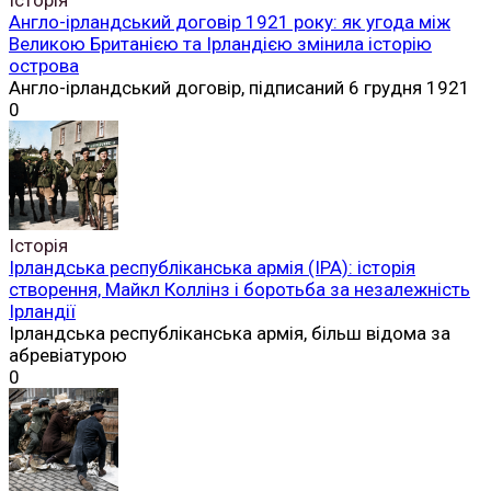
Англо-ірландський договір 1921 року: як угода між
Великою Британією та Ірландією змінила історію
острова
Англо-ірландський договір, підписаний 6 грудня 1921
0
Історія
Ірландська республіканська армія (ІРА): історія
створення, Майкл Коллінз і боротьба за незалежність
Ірландії
Ірландська республіканська армія, більш відома за
абревіатурою
0