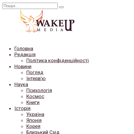
Перейти
Search
до
for:
вмісту
Головна
Редакція
Політика конфіденційності
Новини
Погляд
Інтерв’ю
Наука
Психологія
Космос
Книги
Історія
Україна
Японія
Корея
Близький Схід