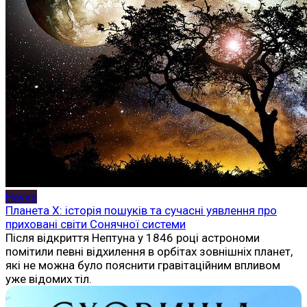
Наука
Планета X: історія пошуків та сучасні уявлення про
приховані світи Сонячної системи
Після відкриття Нептуна у 1846 році астрономи
помітили певні відхилення в орбітах зовнішніх планет,
які не можна було пояснити гравітаційним впливом
уже відомих тіл.