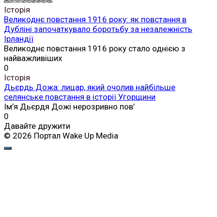
Історія
Великоднє повстання 1916 року: як повстання в
Дубліні започаткувало боротьбу за незалежність
Ірландії
Великоднє повстання 1916 року стало однією з
найважливіших
0
Історія
Дьєрдь Дожа: лицар, який очолив найбільше
селянське повстання в історії Угорщини
Ім’я Дьєрдя Дожі нерозривно пов’
0
Давайте дружити
© 2026 Портал Wake Up Media