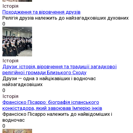
Історія
Походження та віровчення друзів
Релігія друзів належить до найзагадковіших духовних
0
Історія
Друзи: історія, віровчення та традиції загадкової
релігійної громади Близького Сходу
Друзи — одна з найцікавіших і водночас
найзагадковіших
0
Історія
Франсіско Пісарро: біографія іспанського
конкістадора, який завоював Імперію інків
Франсіско Пісарро належить до найвідоміших і
водночас
0