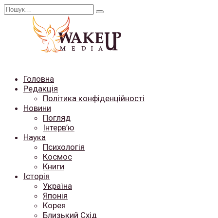
Перейти
Search
до
for:
вмісту
Головна
Редакція
Політика конфіденційності
Новини
Погляд
Інтерв’ю
Наука
Психологія
Космос
Книги
Історія
Україна
Японія
Корея
Близький Схід