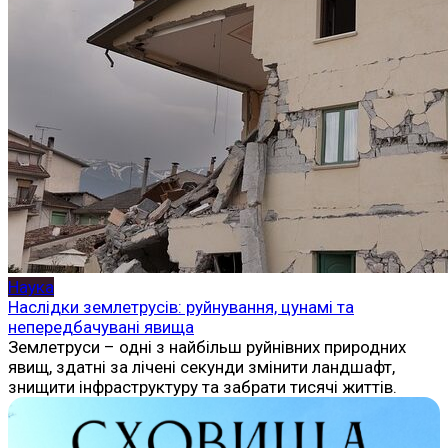
Наука
Наслідки землетрусів: руйнування, цунамі та
непередбачувані явища
Землетруси – одні з найбільш руйнівних природних
явищ, здатні за лічені секунди змінити ландшафт,
знищити інфраструктуру та забрати тисячі життів.