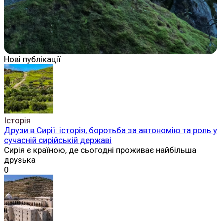
Нові публікації
Історія
Друзи в Сирії: історія, боротьба за автономію та роль у
сучасній сирійській державі
Сирія є країною, де сьогодні проживає найбільша
друзька
0