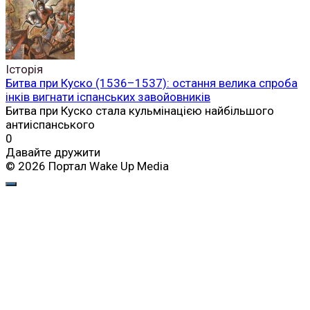
Історія
Битва при Куско (1536–1537): остання велика спроба
інків вигнати іспанських завойовників
Битва при Куско стала кульмінацією найбільшого
антиіспанського
0
Давайте дружити
© 2026 Портал Wake Up Media