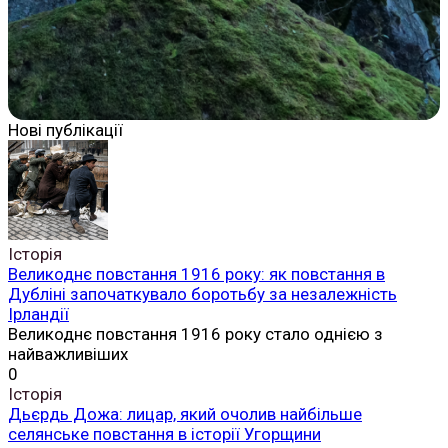
Нові публікації
Історія
Великоднє повстання 1916 року: як повстання в
Дубліні започаткувало боротьбу за незалежність
Ірландії
Великоднє повстання 1916 року стало однією з
найважливіших
0
Історія
Дьєрдь Дожа: лицар, який очолив найбільше
селянське повстання в історії Угорщини