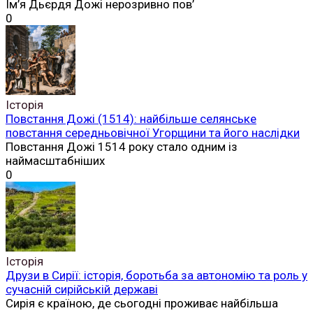
Ім’я Дьєрдя Дожі нерозривно пов’
0
Історія
Повстання Дожі (1514): найбільше селянське
повстання середньовічної Угорщини та його наслідки
Повстання Дожі 1514 року стало одним із
наймасштабніших
0
Історія
Друзи в Сирії: історія, боротьба за автономію та роль у
сучасній сирійській державі
Сирія є країною, де сьогодні проживає найбільша