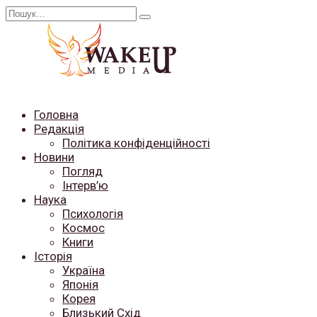
Перейти
Search
до
for:
вмісту
Головна
Редакція
Політика конфіденційності
Новини
Погляд
Інтерв’ю
Наука
Психологія
Космос
Книги
Історія
Україна
Японія
Корея
Близький Схід