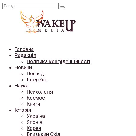
Перейти
Search
до
for:
вмісту
Головна
Редакція
Політика конфіденційності
Новини
Погляд
Інтерв’ю
Наука
Психологія
Космос
Книги
Історія
Україна
Японія
Корея
Близький Схід