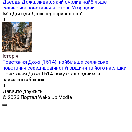
Дьєрдь Дожа: лицар, який очолив найбільше
селянське повстання в історії Угорщини
Ім’я Дьєрдя Дожі нерозривно пов’
0
Історія
Повстання Дожі (1514): найбільше селянське
повстання середньовічної Угорщини та його наслідки
Повстання Дожі 1514 року стало одним із
наймасштабніших
0
Давайте дружити
© 2026 Портал Wake Up Media