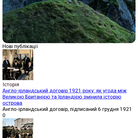
Нові публікації
Історія
Англо-ірландський договір 1921 року: як угода між
Великою Британією та Ірландією змінила історію
острова
Англо-ірландський договір, підписаний 6 грудня 1921
0