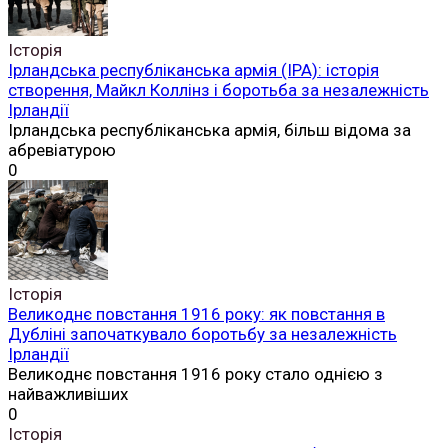
Історія
Ірландська республіканська армія (ІРА): історія
створення, Майкл Коллінз і боротьба за незалежність
Ірландії
Ірландська республіканська армія, більш відома за
абревіатурою
0
Історія
Великоднє повстання 1916 року: як повстання в
Дубліні започаткувало боротьбу за незалежність
Ірландії
Великоднє повстання 1916 року стало однією з
найважливіших
0
Історія