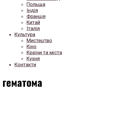
Польща
Індія
Франція
Китай
Італія
Культура
Мистецтво
Кіно
Країни та міста
Кухня
Контакти
гематома