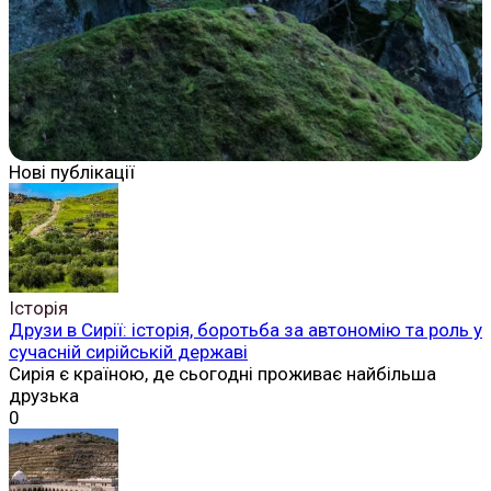
Нові публікації
Історія
Друзи в Сирії: історія, боротьба за автономію та роль у
сучасній сирійській державі
Сирія є країною, де сьогодні проживає найбільша
друзька
0