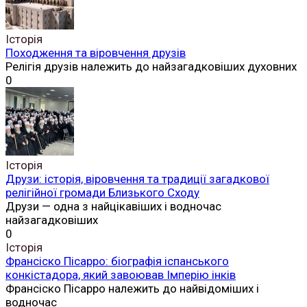
Історія
Походження та віровчення друзів
Релігія друзів належить до найзагадковіших духовних
0
Історія
Друзи: історія, віровчення та традиції загадкової
релігійної громади Близького Сходу
Друзи — одна з найцікавіших і водночас
найзагадковіших
0
Історія
Франсіско Пісарро: біографія іспанського
конкістадора, який завоював Імперію інків
Франсіско Пісарро належить до найвідоміших і
водночас