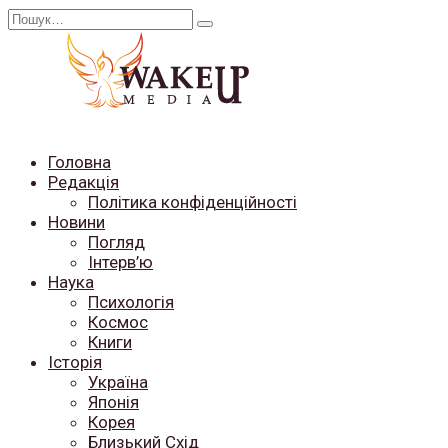
Перейти
Search
до
for:
вмісту
Головна
Редакція
Політика конфіденційності
Новини
Погляд
Інтерв’ю
Наука
Психологія
Космос
Книги
Історія
Україна
Японія
Корея
Близький Схід