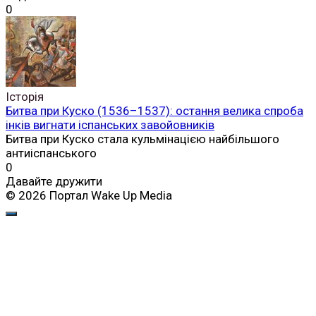
0
Історія
Битва при Куско (1536–1537): остання велика спроба
інків вигнати іспанських завойовників
Битва при Куско стала кульмінацією найбільшого
антиіспанського
0
Давайте дружити
© 2026 Портал Wake Up Media