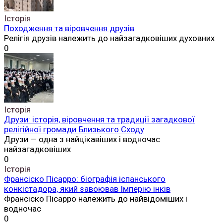
Історія
Походження та віровчення друзів
Релігія друзів належить до найзагадковіших духовних
0
Історія
Друзи: історія, віровчення та традиції загадкової
релігійної громади Близького Сходу
Друзи — одна з найцікавіших і водночас
найзагадковіших
0
Історія
Франсіско Пісарро: біографія іспанського
конкістадора, який завоював Імперію інків
Франсіско Пісарро належить до найвідоміших і
водночас
0