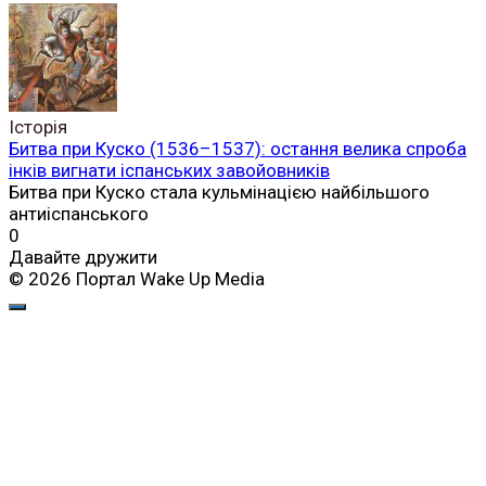
Історія
Битва при Куско (1536–1537): остання велика спроба
інків вигнати іспанських завойовників
Битва при Куско стала кульмінацією найбільшого
антиіспанського
0
Давайте дружити
© 2026 Портал Wake Up Media