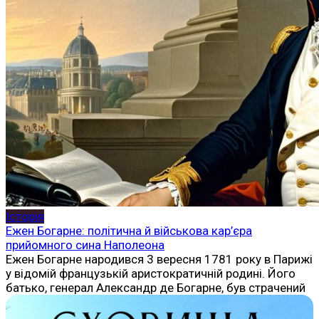
Історія
Ежен Богарне: політична й військова кар’єра
прийомного сина Наполеона
Ежен Богарне народився 3 вересня 1781 року в Парижі
у відомій французькій аристократичній родині. Його
батько, генерал Александр де Богарне, був страчений