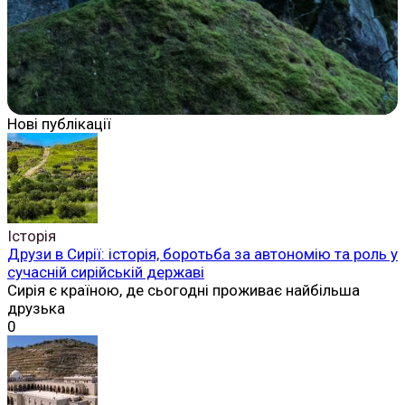
Нові публікації
Історія
Друзи в Сирії: історія, боротьба за автономію та роль у
сучасній сирійській державі
Сирія є країною, де сьогодні проживає найбільша
друзька
0