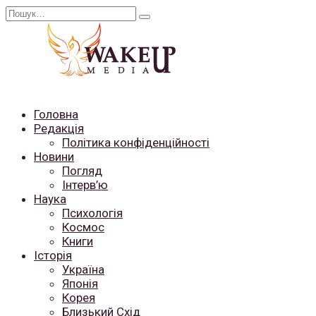
Перейти
Search
до
for:
вмісту
Головна
Редакція
Політика конфіденційності
Новини
Погляд
Інтерв’ю
Наука
Психологія
Космос
Книги
Історія
Україна
Японія
Корея
Близький Схід