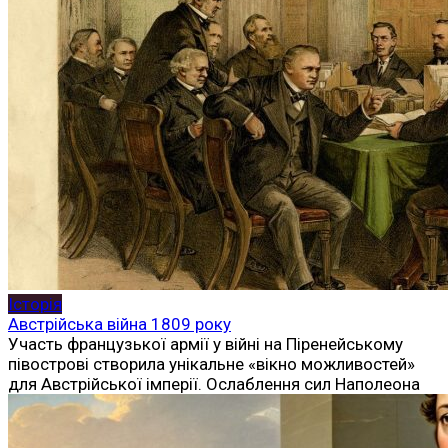
Історія
Австрійська війна 1809 року
Участь французької армії у війні на Піренейському
півострові створила унікальне «вікно можливостей»
для Австрійської імперії. Ослаблення сил Наполеона