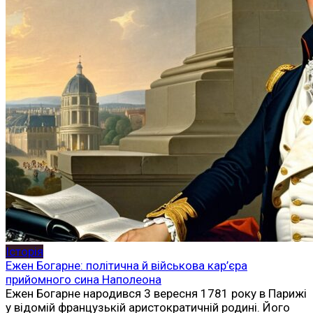
Історія
Ежен Богарне: політична й військова кар’єра
прийомного сина Наполеона
Ежен Богарне народився 3 вересня 1781 року в Парижі
у відомій французькій аристократичній родині. Його