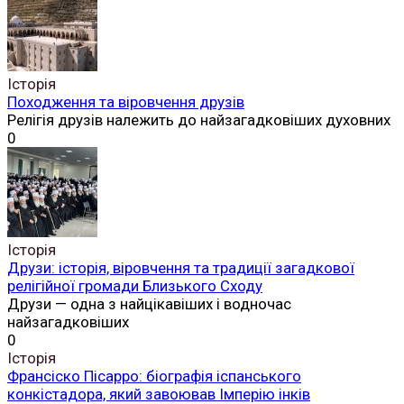
Історія
Походження та віровчення друзів
Релігія друзів належить до найзагадковіших духовних
0
Історія
Друзи: історія, віровчення та традиції загадкової
релігійної громади Близького Сходу
Друзи — одна з найцікавіших і водночас
найзагадковіших
0
Історія
Франсіско Пісарро: біографія іспанського
конкістадора, який завоював Імперію інків