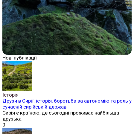
Нові публікації
Історія
Друзи в Сирії: історія, боротьба за автономію та роль у
сучасній сирійській державі
Сирія є країною, де сьогодні проживає найбільша
друзька
0