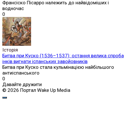
Франсіско Пісарро належить до найвідоміших і
водночас
0
Історія
Битва при Куско (1536–1537): остання велика спроба
інків вигнати іспанських завойовників
Битва при Куско стала кульмінацією найбільшого
антиіспанського
0
Давайте дружити
© 2026 Портал Wake Up Media