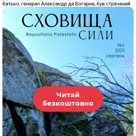
батько, генерал Александр де Богарне, був страчений
Читай
безкоштовно