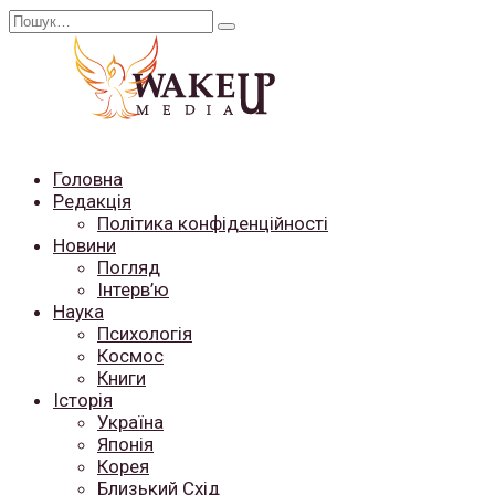
Перейти
Search
до
for:
вмісту
Головна
Редакція
Політика конфіденційності
Новини
Погляд
Інтерв’ю
Наука
Психологія
Космос
Книги
Історія
Україна
Японія
Корея
Близький Схід