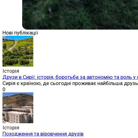
Нові публікації
Історія
Друзи в Сирії: історія, боротьба за автономію та роль у
Сирія є країною, де сьогодні проживає найбільша друз
0
Історія
Походження та віровчення друзів