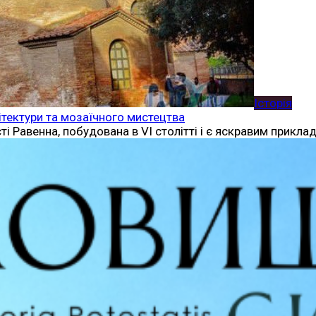
Історія
хітектури та мозаїчного мистецтва
ті Равенна, побудована в VI столітті і є яскравим прикла