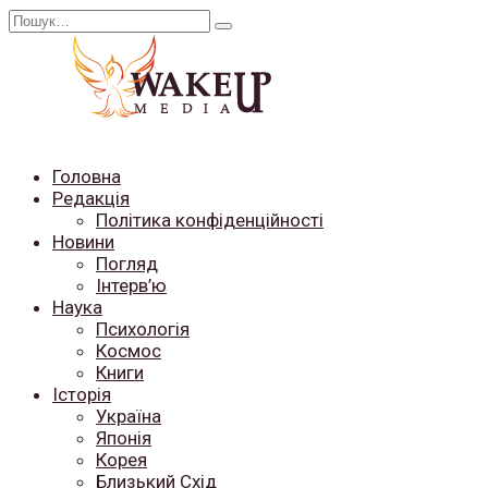
Перейти
Search
до
for:
вмісту
Головна
Редакція
Політика конфіденційності
Новини
Погляд
Інтерв’ю
Наука
Психологія
Космос
Книги
Історія
Україна
Японія
Корея
Близький Схід