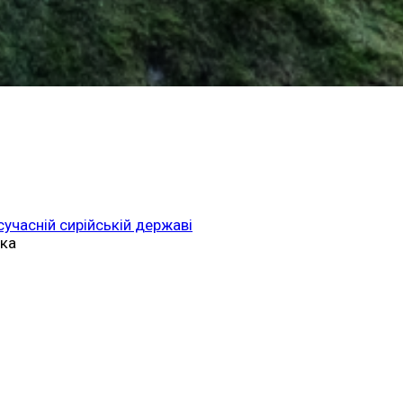
 сучасній сирійській державі
ька