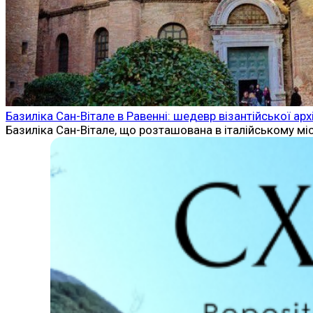
Базиліка Сан-Вітале в Равенні: шедевр візантійської ар
Базиліка Сан-Вітале, що розташована в італійському міс