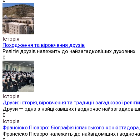
0
Історія
Походження та віровчення друзів
Релігія друзів належить до найзагадковіших духовних
0
Історія
Друзи: історія, віровчення та традиції загадкової реліг
Друзи — одна з найцікавіших і водночас найзагадковіш
0
Історія
Франсіско Пісарро: біографія іспанського конкістадора,
Франсіско Пісарро належить до найвідоміших і водноч