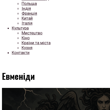
Польща
Індія
Франція
Китай
Італія
Культура
Мистецтво
Кіно
Країни та міста
Кухня
Контакти
Евменіди