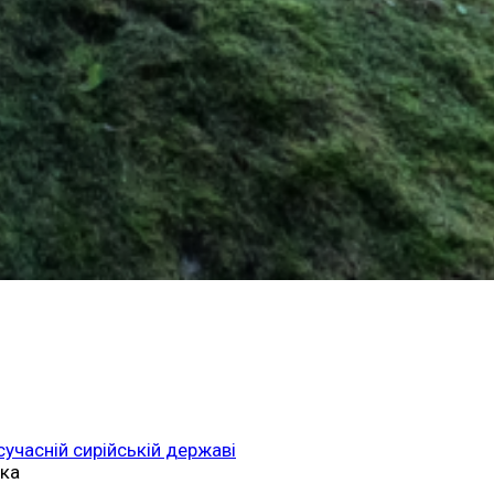
 сучасній сирійській державі
ька