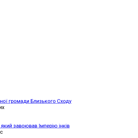
ійної громади Близького Сходу
их
 який завоював Імперію інків
ас