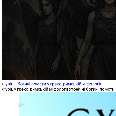
Фурії — богині помсти у греко-римській міфології
Фурії, у греко-римській міфології хтонічні богині помс