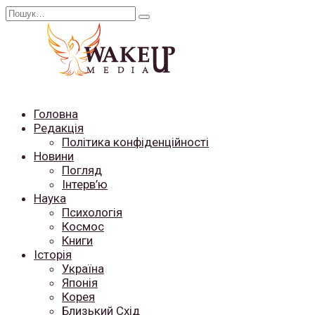
Перейти
Search
до
for:
вмісту
Головна
Редакція
Політика конфіденційності
Новини
Погляд
Інтерв’ю
Наука
Психологія
Космос
Книги
Історія
Україна
Японія
Корея
Близький Схід