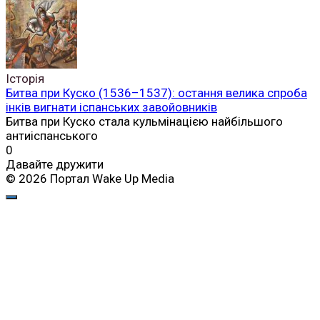
Історія
Битва при Куско (1536–1537): остання велика спроба
інків вигнати іспанських завойовників
Битва при Куско стала кульмінацією найбільшого
антиіспанського
0
Давайте дружити
© 2026 Портал Wake Up Media