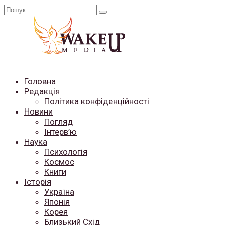
Перейти
Search
до
for:
вмісту
Головна
Редакція
Політика конфіденційності
Новини
Погляд
Інтерв’ю
Наука
Психологія
Космос
Книги
Історія
Україна
Японія
Корея
Близький Схід