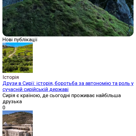
Нові публікації
Історія
Друзи в Сирії: історія, боротьба за автономію та роль у
сучасній сирійській державі
Сирія є країною, де сьогодні проживає найбільша
друзька
0