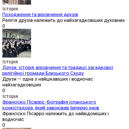
Історія
Походження та віровчення друзів
Релігія друзів належить до найзагадковіших духовних
0
Історія
Друзи: історія, віровчення та традиції загадкової
релігійної громади Близького Сходу
Друзи — одна з найцікавіших і водночас
найзагадковіших
0
Історія
Франсіско Пісарро: біографія іспанського
конкістадора, який завоював Імперію інків
Франсіско Пісарро належить до найвідоміших і
водночас
0