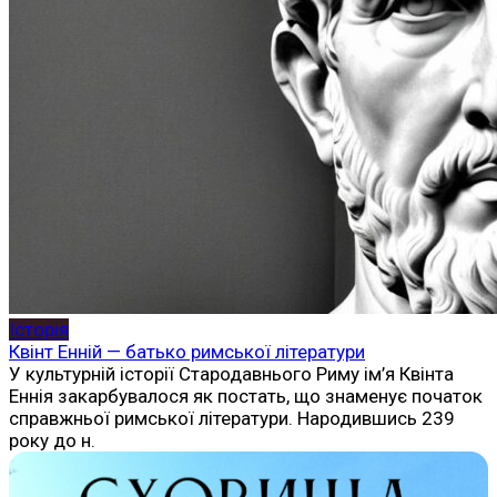
Історія
Квінт Енній — батько римської літератури
У культурній історії Стародавнього Риму ім’я Квінта
Еннія закарбувалося як постать, що знаменує початок
справжньої римської літератури. Народившись 239
року до н.