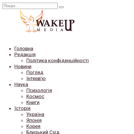
Перейти
Search
до
for:
вмісту
Головна
Редакція
Політика конфіденційності
Новини
Погляд
Інтерв’ю
Наука
Психологія
Космос
Книги
Історія
Україна
Японія
Корея
Близький Схід