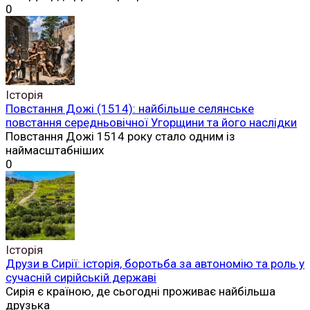
0
Історія
Повстання Дожі (1514): найбільше селянське
повстання середньовічної Угорщини та його наслідки
Повстання Дожі 1514 року стало одним із
наймасштабніших
0
Історія
Друзи в Сирії: історія, боротьба за автономію та роль у
сучасній сирійській державі
Сирія є країною, де сьогодні проживає найбільша
друзька