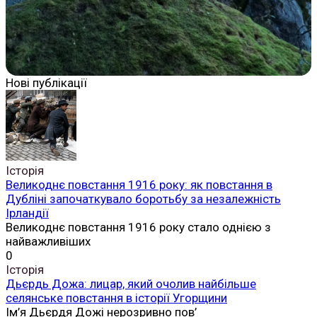
Нові публікації
Історія
Великоднє повстання 1916 року: як повстання в
Дубліні започаткувало боротьбу за незалежність
Ірландії
Великоднє повстання 1916 року стало однією з
найважливіших
0
Історія
Дьєрдь Дожа: лицар, який очолив найбільше
селянське повстання в історії Угорщини
Ім’я Дьєрдя Дожі нерозривно пов’