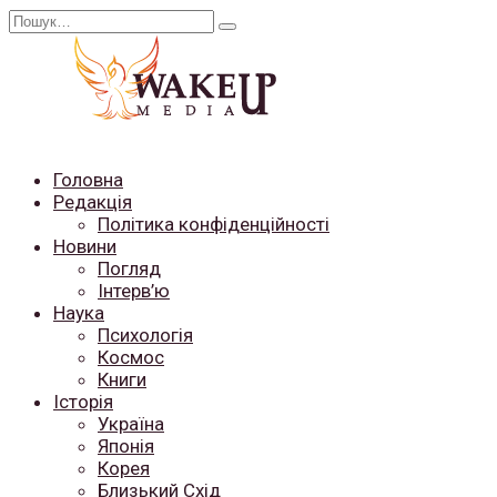
Перейти
Search
до
for:
вмісту
Головна
Редакція
Політика конфіденційності
Новини
Погляд
Інтерв’ю
Наука
Психологія
Космос
Книги
Історія
Україна
Японія
Корея
Близький Схід