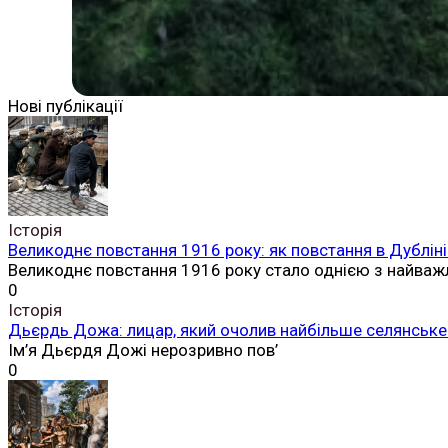
Нові публікації
Історія
Великоднє повстання 1916 року: як повстання в Дубліні
Великоднє повстання 1916 року стало однією з найваж
0
Історія
Дьєрдь Дожа: лицар, який очолив найбільше селянське 
Ім’я Дьєрдя Дожі нерозривно пов’
0