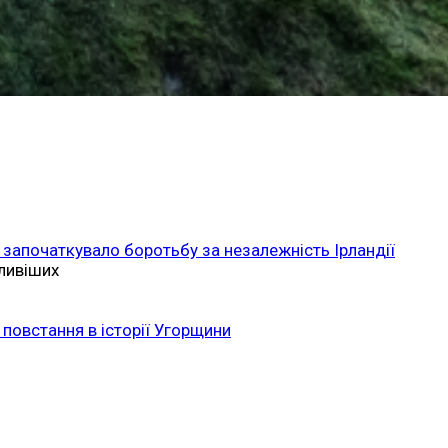
 започаткувало боротьбу за незалежність Ірландії
ливіших
повстання в історії Угорщини