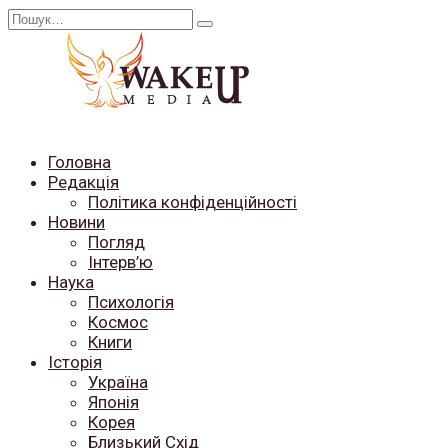
Перейти
Search
до
for:
вмісту
Головна
Редакція
Політика конфіденційності
Новини
Погляд
Інтерв’ю
Наука
Психологія
Космос
Книги
Історія
Україна
Японія
Корея
Близький Схід