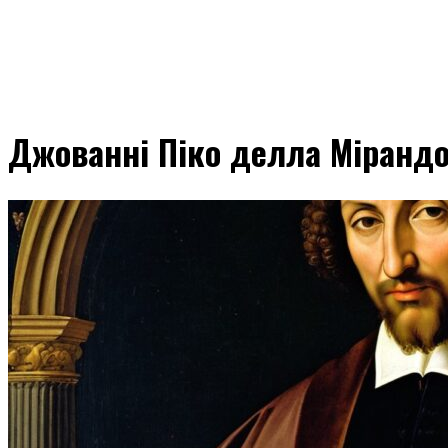
Джованні Піко делла Міранд