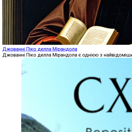
Джованні Піко делла Мірандола
Джованні Піко делла Мірандола є однією з найвідоміших