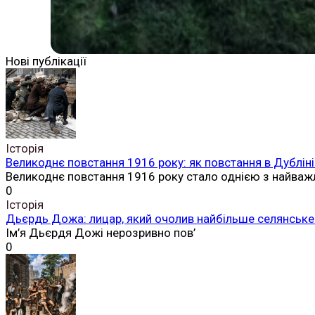
Нові публікації
Історія
Великоднє повстання 1916 року: як повстання в Дубліні
Великоднє повстання 1916 року стало однією з найваж
0
Історія
Дьєрдь Дожа: лицар, який очолив найбільше селянське 
Ім’я Дьєрдя Дожі нерозривно пов’
0