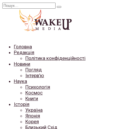
Перейти
Search
до
for:
вмісту
Головна
Редакція
Політика конфіденційності
Новини
Погляд
Інтерв’ю
Наука
Психологія
Космос
Книги
Історія
Україна
Японія
Корея
Близький Схід