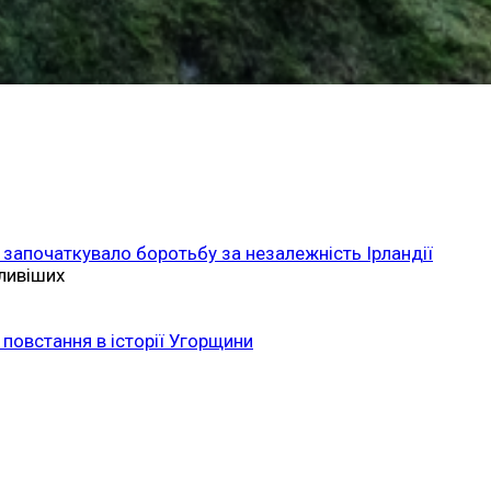
 започаткувало боротьбу за незалежність Ірландії
ливіших
повстання в історії Угорщини