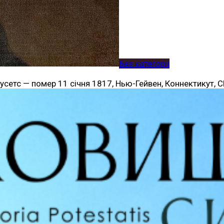
Без категорії
чусетс — помер 11 січня 1817, Нью-Гейвен, Коннектикут, 