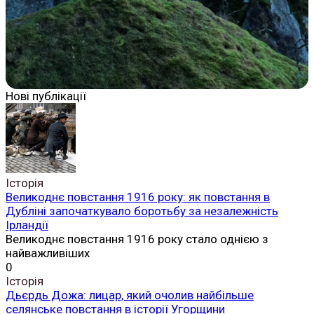
Нові публікації
Історія
Великоднє повстання 1916 року: як повстання в
Дубліні започаткувало боротьбу за незалежність
Ірландії
Великоднє повстання 1916 року стало однією з
найважливіших
0
Історія
Дьєрдь Дожа: лицар, який очолив найбільше
селянське повстання в історії Угорщини