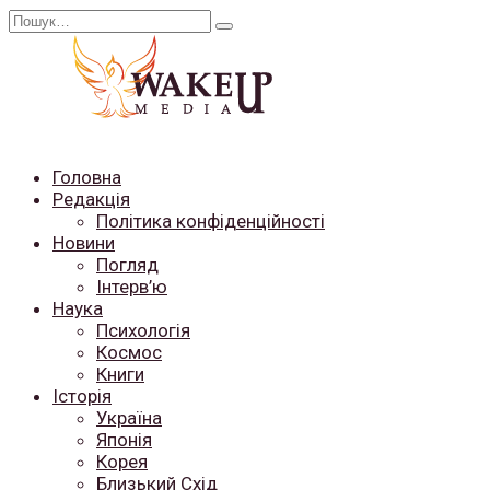
Перейти
Search
до
for:
вмісту
Головна
Редакція
Політика конфіденційності
Новини
Погляд
Інтерв’ю
Наука
Психологія
Космос
Книги
Історія
Україна
Японія
Корея
Близький Схід