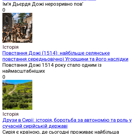
Ім’я Дьєрдя Дожі нерозривно пов’
0
Історія
Повстання Дожі (1514): найбільше селянське
повстання середньовічної Угорщини та його наслідки
Повстання Дожі 1514 року стало одним із
наймасштабніших
0
Історія
Друзи в Сирії: історія, боротьба за автономію та роль у
сучасній сирійській державі
Сирія є країною, де сьогодні проживає найбільша