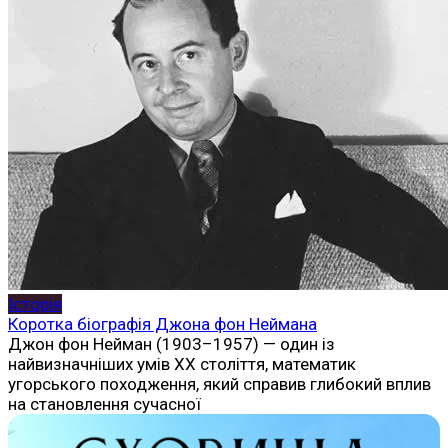
Історія
Коротка біографія Джона фон Неймана
Джон фон Нейман (1903–1957) — один із
найвизначніших умів ХХ століття, математик
угорського походження, який справив глибокий вплив
на становлення сучасної