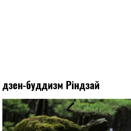
дзен-буддизм Ріндзай