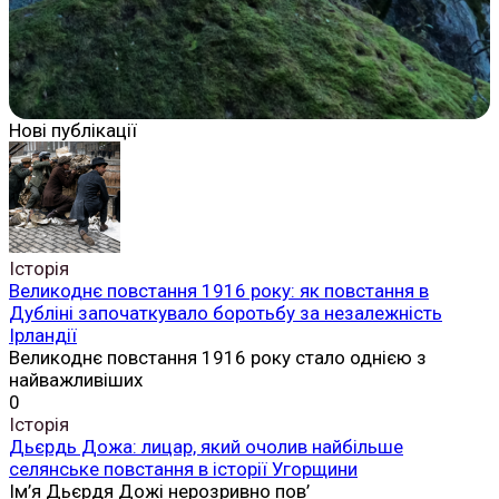
Нові публікації
Історія
Великоднє повстання 1916 року: як повстання в
Дубліні започаткувало боротьбу за незалежність
Ірландії
Великоднє повстання 1916 року стало однією з
найважливіших
0
Історія
Дьєрдь Дожа: лицар, який очолив найбільше
селянське повстання в історії Угорщини
Ім’я Дьєрдя Дожі нерозривно пов’