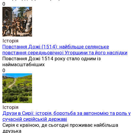
0
Історія
Повстання Дожі (1514): найбільше селянське
повстання середньовічної Угорщини та його наслідки
Повстання Дожі 1514 року стало одним із
наймасштабніших
0
Історія
Друзи в Сирії: історія, боротьба за автономію та роль у
сучасній сирійській державі
Сирія є країною, де сьогодні проживає найбільша
друзька