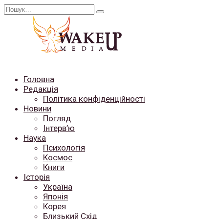
Перейти
Search
до
for:
вмісту
Головна
Редакція
Політика конфіденційності
Новини
Погляд
Інтерв’ю
Наука
Психологія
Космос
Книги
Історія
Україна
Японія
Корея
Близький Схід