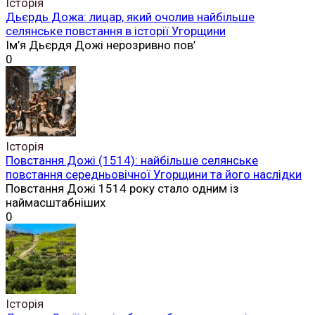
Історія
Дьєрдь Дожа: лицар, який очолив найбільше
селянське повстання в історії Угорщини
Ім’я Дьєрдя Дожі нерозривно пов’
0
Історія
Повстання Дожі (1514): найбільше селянське
повстання середньовічної Угорщини та його наслідки
Повстання Дожі 1514 року стало одним із
наймасштабніших
0
Історія