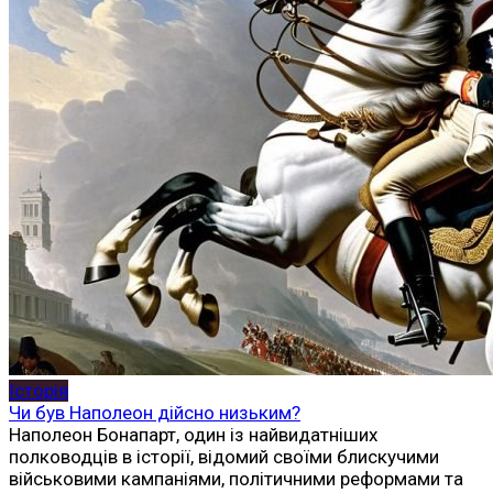
Історія
Чи був Наполеон дійсно низьким?
Наполеон Бонапарт, один із найвидатніших
полководців в історії, відомий своїми блискучими
військовими кампаніями, політичними реформами та