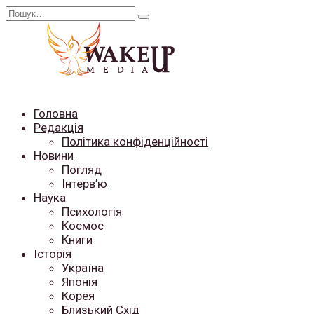
Перейти
Search
до
for:
вмісту
Головна
Редакція
Політика конфіденційності
Новини
Погляд
Інтерв’ю
Наука
Психологія
Космос
Книги
Історія
Україна
Японія
Корея
Близький Схід