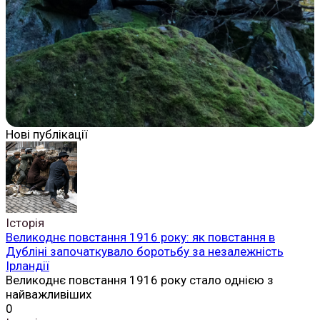
Нові публікації
Історія
Великоднє повстання 1916 року: як повстання в
Дубліні започаткувало боротьбу за незалежність
Ірландії
Великоднє повстання 1916 року стало однією з
найважливіших
0