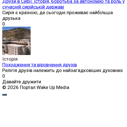
Друзи в Сирії: історія, боротьба за автономію та роль у
сучасній сирійській державі
Сирія є країною, де сьогодні проживає найбільша
друзька
0
Історія
Походження та віровчення друзів
Релігія друзів належить до найзагадковіших духовних
0
Давайте дружити
© 2026 Портал Wake Up Media