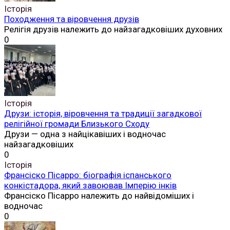
Історія
Походження та віровчення друзів
Релігія друзів належить до найзагадковіших духовних
0
Історія
Друзи: історія, віровчення та традиції загадкової
релігійної громади Близького Сходу
Друзи — одна з найцікавіших і водночас
найзагадковіших
0
Історія
Франсіско Пісарро: біографія іспанського
конкістадора, який завоював Імперію інків
Франсіско Пісарро належить до найвідоміших і
водночас
0