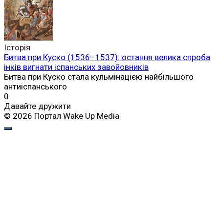
Історія
Битва при Куско (1536–1537): остання велика спроба
інків вигнати іспанських завойовників
Битва при Куско стала кульмінацією найбільшого
антиіспанського
0
Давайте дружити
© 2026 Портал Wake Up Media