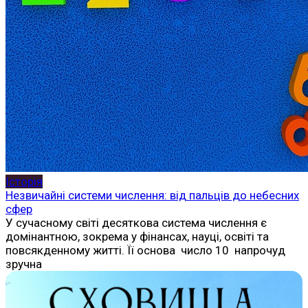
Історія
Незвичайні системи числення: від пальців до небесних
сфер
У сучасному світі десяткова система числення є
домінантною, зокрема у фінансах, науці, освіті та
повсякденному житті. Її основа число 10 напрочуд
зручна