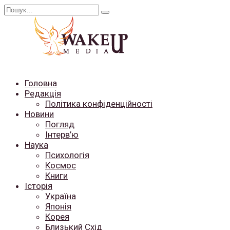
Перейти
Search
до
for:
вмісту
Головна
Редакція
Політика конфіденційності
Новини
Погляд
Інтерв’ю
Наука
Психологія
Космос
Книги
Історія
Україна
Японія
Корея
Близький Схід