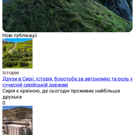
Нові публікації
Історія
Друзи в Сирії: історія, боротьба за автономію та роль у
сучасній сирійській державі
Сирія є країною, де сьогодні проживає найбільша
друзька
0