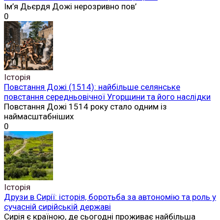
Ім’я Дьєрдя Дожі нерозривно пов’
0
Історія
Повстання Дожі (1514): найбільше селянське
повстання середньовічної Угорщини та його наслідки
Повстання Дожі 1514 року стало одним із
наймасштабніших
0
Історія
Друзи в Сирії: історія, боротьба за автономію та роль у
сучасній сирійській державі
Сирія є країною, де сьогодні проживає найбільша