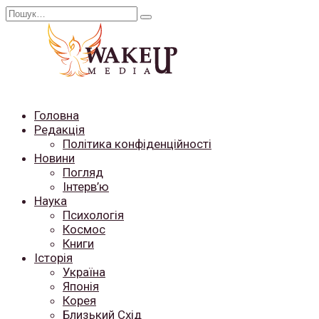
Перейти
Search
до
for:
вмісту
Головна
Редакція
Політика конфіденційності
Новини
Погляд
Інтерв’ю
Наука
Психологія
Космос
Книги
Історія
Україна
Японія
Корея
Близький Схід