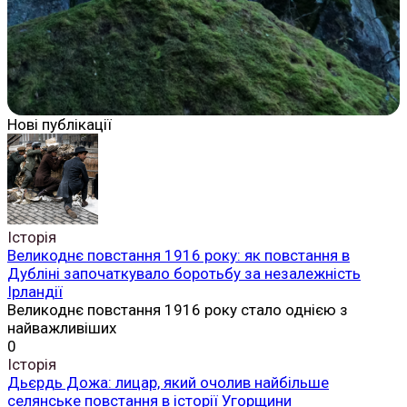
Нові публікації
Історія
Великоднє повстання 1916 року: як повстання в
Дубліні започаткувало боротьбу за незалежність
Ірландії
Великоднє повстання 1916 року стало однією з
найважливіших
0
Історія
Дьєрдь Дожа: лицар, який очолив найбільше
селянське повстання в історії Угорщини