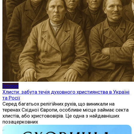
Історія
Хлисти: забута течія духовного християнства в Україні
та Росії
Серед багатьох релігійних рухів, що виникали на
теренах Східної Європи, особливе місце займає секта
хлистів, або христововірів. Це одна з найдавніших
позацерковних