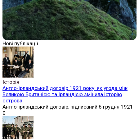
Нові публікації
Історія
Англо-ірландський договір 1921 року: як угода між
Великою Британією та Ірландією змінила історію
острова
Англо-ірландський договір, підписаний 6 грудня 1921
0