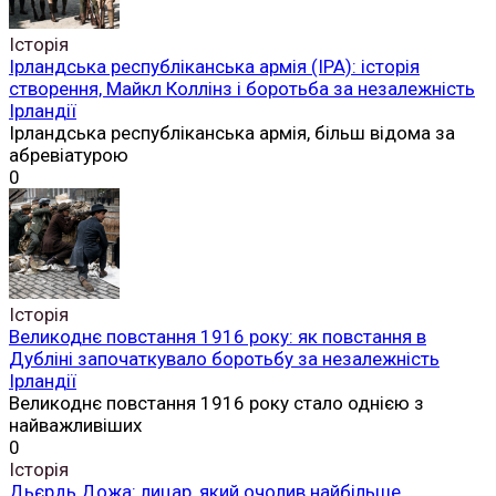
Історія
Ірландська республіканська армія (ІРА): історія
створення, Майкл Коллінз і боротьба за незалежність
Ірландії
Ірландська республіканська армія, більш відома за
абревіатурою
0
Історія
Великоднє повстання 1916 року: як повстання в
Дубліні започаткувало боротьбу за незалежність
Ірландії
Великоднє повстання 1916 року стало однією з
найважливіших
0
Історія
Дьєрдь Дожа: лицар, який очолив найбільше