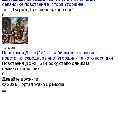
селянське повстання в історії Угорщини
Ім’я Дьєрдя Дожі нерозривно пов’
0
Історія
Повстання Дожі (1514): найбільше селянське
повстання середньовічної Угорщини та його наслідки
Повстання Дожі 1514 року стало одним із
наймасштабніших
0
Давайте дружити
© 2026 Портал Wake Up Media