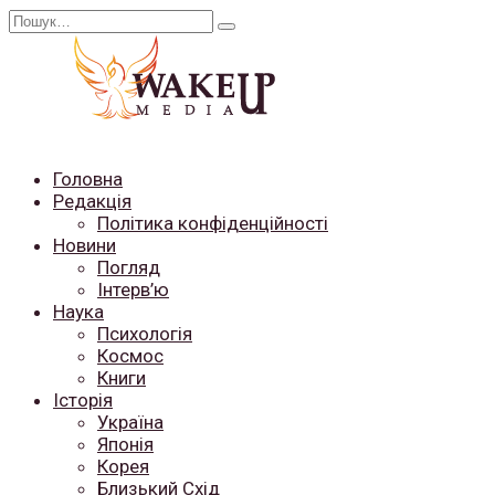
Перейти
Search
до
for:
вмісту
Головна
Редакція
Політика конфіденційності
Новини
Погляд
Інтерв’ю
Наука
Психологія
Космос
Книги
Історія
Україна
Японія
Корея
Близький Схід