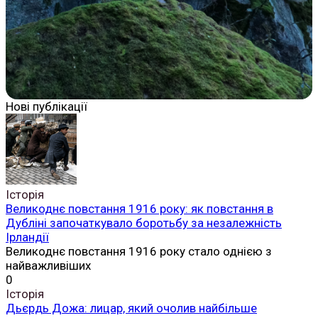
Нові публікації
Історія
Великоднє повстання 1916 року: як повстання в
Дубліні започаткувало боротьбу за незалежність
Ірландії
Великоднє повстання 1916 року стало однією з
найважливіших
0
Історія
Дьєрдь Дожа: лицар, який очолив найбільше