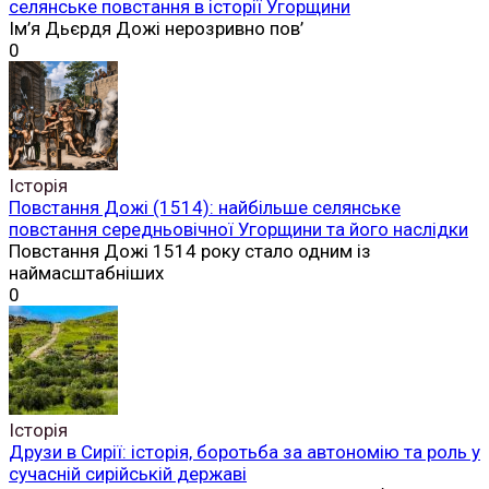
селянське повстання в історії Угорщини
Ім’я Дьєрдя Дожі нерозривно пов’
0
Історія
Повстання Дожі (1514): найбільше селянське
повстання середньовічної Угорщини та його наслідки
Повстання Дожі 1514 року стало одним із
наймасштабніших
0
Історія
Друзи в Сирії: історія, боротьба за автономію та роль у
сучасній сирійській державі