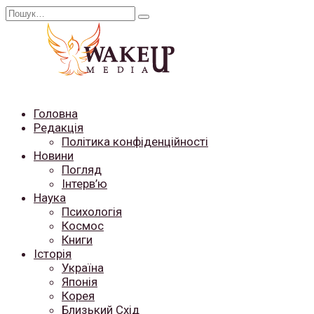
Перейти
Search
до
for:
вмісту
Головна
Редакція
Політика конфіденційності
Новини
Погляд
Інтерв’ю
Наука
Психологія
Космос
Книги
Історія
Україна
Японія
Корея
Близький Схід