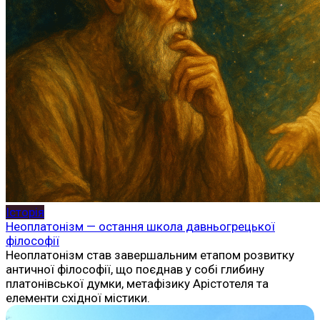
Історія
Неоплатонізм — остання школа давньогрецької
філософії
Неоплатонізм став завершальним етапом розвитку
античної філософії, що поєднав у собі глибину
платонівської думки, метафізику Арістотеля та
елементи східної містики.