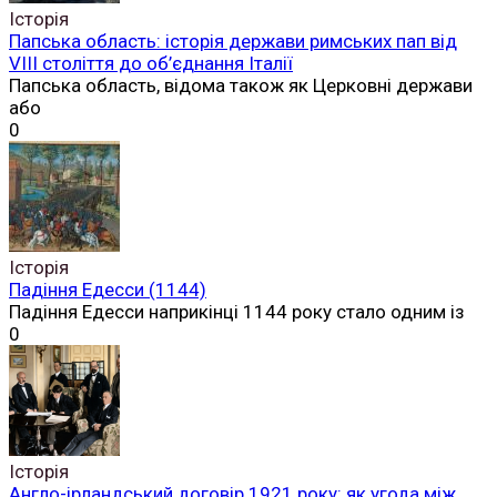
Історія
Папська область: історія держави римських пап від
VIII століття до об’єднання Італії
Папська область, відома також як Церковні держави
або
0
Історія
Падіння Едесси (1144)
Падіння Едесси наприкінці 1144 року стало одним із
0
Історія
Англо-ірландський договір 1921 року: як угода між