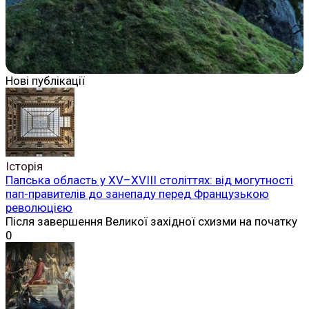
Нові публікації
Історія
Папська область у XV–XVIII століттях: від могутності
пап-правителів до занепаду перед Французькою
революцією
Після завершення Великої західної схизми на початку
0