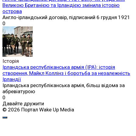
Великою Британією та Ірландією змінила історію
острова
Англо-ірландський договір, підписаний 6 грудня 1921
0
Історія
Ірландська республіканська армія (ІРА): історія
створення, Майкл Коллінз і боротьба за незалежність
Ірландії
Ірландська республіканська армія, більш відома за
абревіатурою
0
Давайте дружити
© 2026 Портал Wake Up Media