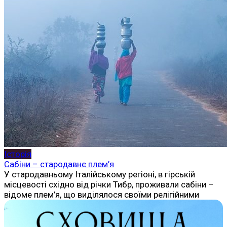
Історія
Сабіни – стародавнє плем’я
У стародавньому Італійському регіоні, в гірській
місцевості східно від річки Тибр, проживали сабіни –
відоме плем’я, що виділялося своїми релігійними