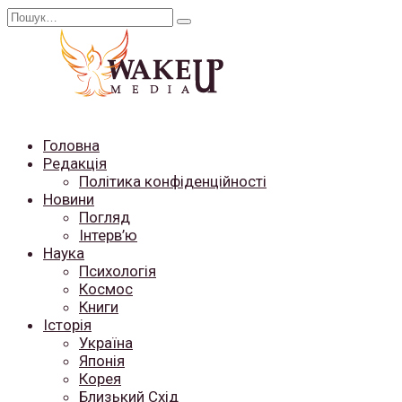
Перейти
Search
до
for:
вмісту
Головна
Редакція
Політика конфіденційності
Новини
Погляд
Інтерв’ю
Наука
Психологія
Космос
Книги
Історія
Україна
Японія
Корея
Близький Схід