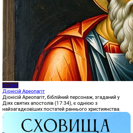
Історія
Діонісій Ареопагіт
Діонісій Ареопагіт, біблійний персонаж, згаданий у
Діях святих апостолів (17:34), є однією з
найзагадковіших постатей раннього християнства.