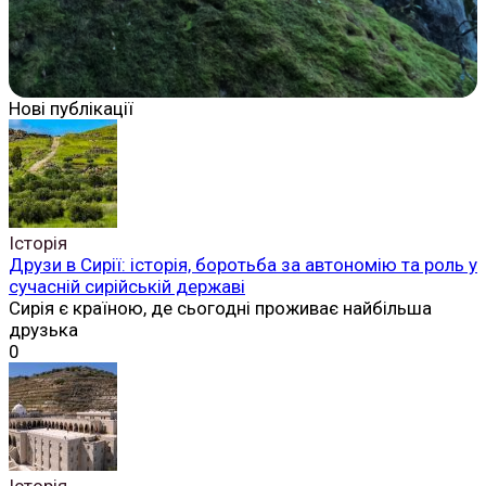
Нові публікації
Історія
Друзи в Сирії: історія, боротьба за автономію та роль у
сучасній сирійській державі
Сирія є країною, де сьогодні проживає найбільша
друзька
0
Історія