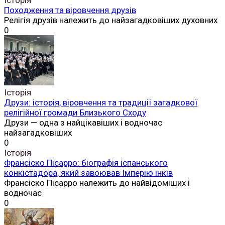
Походження та віровчення друзів
Релігія друзів належить до найзагадковіших духовних
0
Історія
Друзи: історія, віровчення та традиції загадкової
релігійної громади Близького Сходу
Друзи — одна з найцікавіших і водночас
найзагадковіших
0
Історія
Франсіско Пісарро: біографія іспанського
конкістадора, який завоював Імперію інків
Франсіско Пісарро належить до найвідоміших і
водночас
0