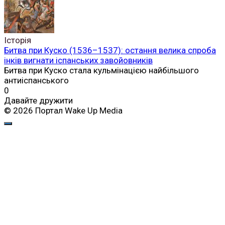
Історія
Битва при Куско (1536–1537): остання велика спроба
інків вигнати іспанських завойовників
Битва при Куско стала кульмінацією найбільшого
антиіспанського
0
Давайте дружити
© 2026 Портал Wake Up Media