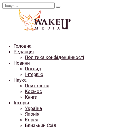
Перейти
Search
до
for:
вмісту
Головна
Редакція
Політика конфіденційності
Новини
Погляд
Інтерв’ю
Наука
Психологія
Космос
Книги
Історія
Україна
Японія
Корея
Близький Схід