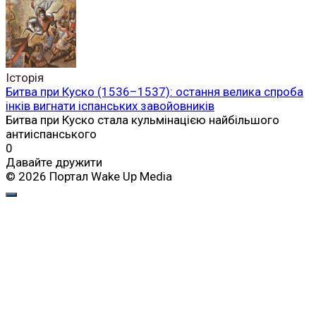
Історія
Битва при Куско (1536–1537): остання велика спроба
інків вигнати іспанських завойовників
Битва при Куско стала кульмінацією найбільшого
антиіспанського
0
Давайте дружити
© 2026 Портал Wake Up Media