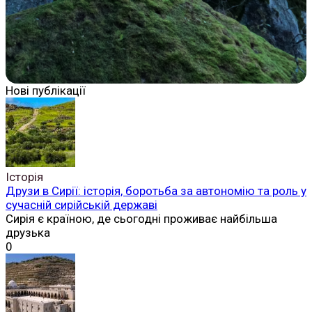
Нові публікації
Історія
Друзи в Сирії: історія, боротьба за автономію та роль у
сучасній сирійській державі
Сирія є країною, де сьогодні проживає найбільша
друзька
0