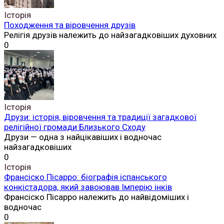
Історія
Походження та віровчення друзів
Релігія друзів належить до найзагадковіших духовних
0
Історія
Друзи: історія, віровчення та традиції загадкової
релігійної громади Близького Сходу
Друзи — одна з найцікавіших і водночас
найзагадковіших
0
Історія
Франсіско Пісарро: біографія іспанського
конкістадора, який завоював Імперію інків
Франсіско Пісарро належить до найвідоміших і
водночас
0