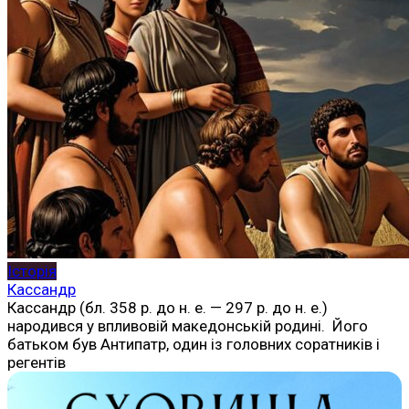
Історія
Кассандр
Кассандр (бл. 358 р. до н. е. — 297 р. до н. е.)
народився у впливовій македонській родині. Його
батьком був Антипатр, один із головних соратників і
регентів