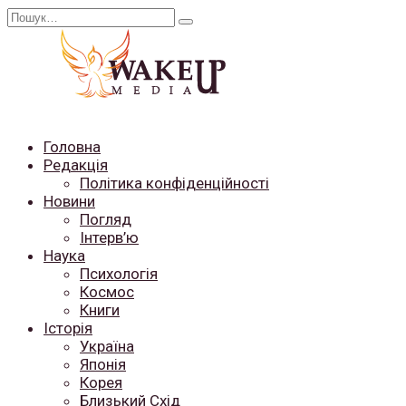
Перейти
Search
до
for:
вмісту
Головна
Редакція
Політика конфіденційності
Новини
Погляд
Інтерв’ю
Наука
Психологія
Космос
Книги
Історія
Україна
Японія
Корея
Близький Схід