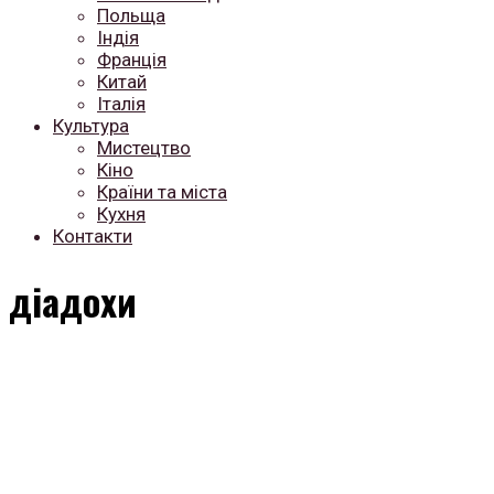
Польща
Індія
Франція
Китай
Італія
Культура
Мистецтво
Кіно
Країни та міста
Кухня
Контакти
діадохи