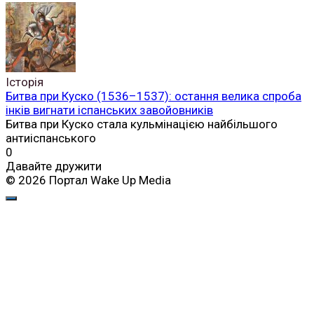
Історія
Битва при Куско (1536–1537): остання велика спроба
інків вигнати іспанських завойовників
Битва при Куско стала кульмінацією найбільшого
антиіспанського
0
Давайте дружити
© 2026 Портал Wake Up Media