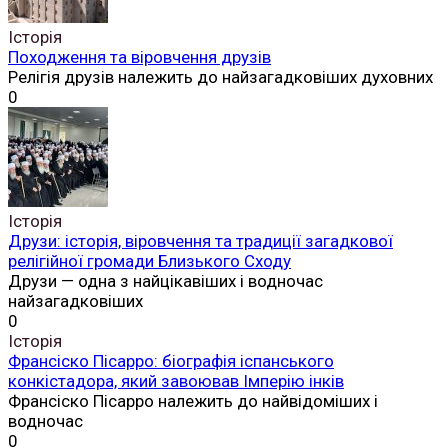
Історія
Походження та віровчення друзів
Релігія друзів належить до найзагадковіших духовних
0
Історія
Друзи: історія, віровчення та традиції загадкової
релігійної громади Близького Сходу
Друзи — одна з найцікавіших і водночас
найзагадковіших
0
Історія
Франсіско Пісарро: біографія іспанського
конкістадора, який завоював Імперію інків
Франсіско Пісарро належить до найвідоміших і
водночас
0