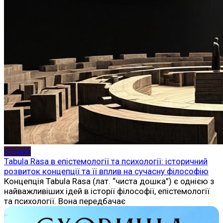
Історія
Tabula Rasa в епістемології та психології: історичний
розвиток концепції та її вплив на сучасну філософію
Концепція Tabula Rasa (лат. “чиста дошка”) є однією з
найважливіших ідей в історії філософії, епістемології
та психології. Вона передбачає