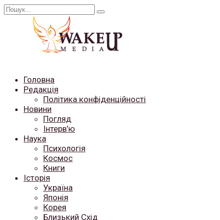
Перейти
Search
до
for:
вмісту
Головна
Редакція
Політика конфіденційності
Новини
Погляд
Інтерв’ю
Наука
Психологія
Космос
Книги
Історія
Україна
Японія
Корея
Близький Схід