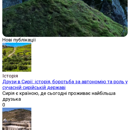
Нові публікації
Історія
Друзи в Сирії: історія, боротьба за автономію та роль у
сучасній сирійській державі
Сирія є країною, де сьогодні проживає найбільша
друзька
0