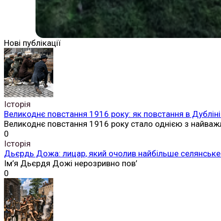
Нові публікації
Історія
Великоднє повстання 1916 року: як повстання в Дубліні
Великоднє повстання 1916 року стало однією з найваж
0
Історія
Дьєрдь Дожа: лицар, який очолив найбільше селянське 
Ім’я Дьєрдя Дожі нерозривно пов’
0