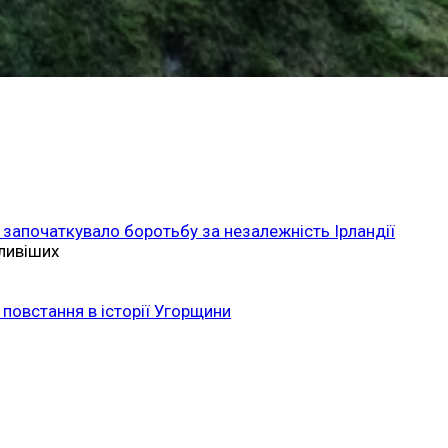
 започаткувало боротьбу за незалежність Ірландії
ливіших
повстання в історії Угорщини