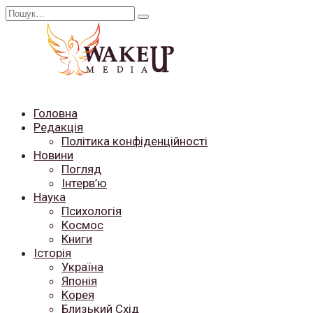
Перейти
Search
до
for:
вмісту
Головна
Редакція
Політика конфіденційності
Новини
Погляд
Інтерв’ю
Наука
Психологія
Космос
Книги
Історія
Україна
Японія
Корея
Близький Схід