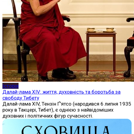
Історія
Далай-лама XIV: життя, духовність та боротьба за
свободу Тибету
Далай-лама XIV, Тензін Ґ’ятсо (народився 6 липня 1935
року в Такцері, Тибет), є однією з найвідоміших
духовних і політичних фігур сучасності.