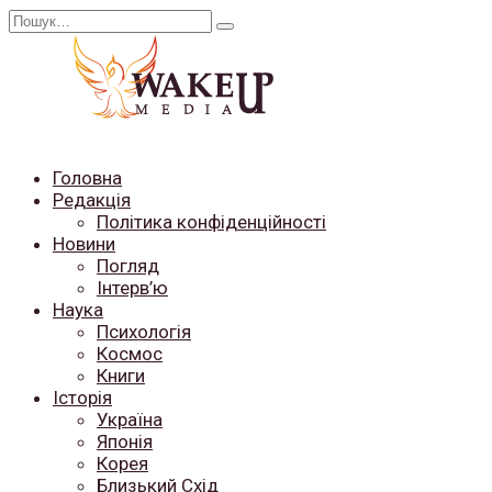
Перейти
Search
до
for:
вмісту
Головна
Редакція
Політика конфіденційності
Новини
Погляд
Інтерв’ю
Наука
Психологія
Космос
Книги
Історія
Україна
Японія
Корея
Близький Схід