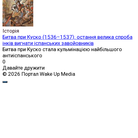
Історія
Битва при Куско (1536–1537): остання велика спроба
інків вигнати іспанських завойовників
Битва при Куско стала кульмінацією найбільшого
антиіспанського
0
Давайте дружити
© 2026 Портал Wake Up Media