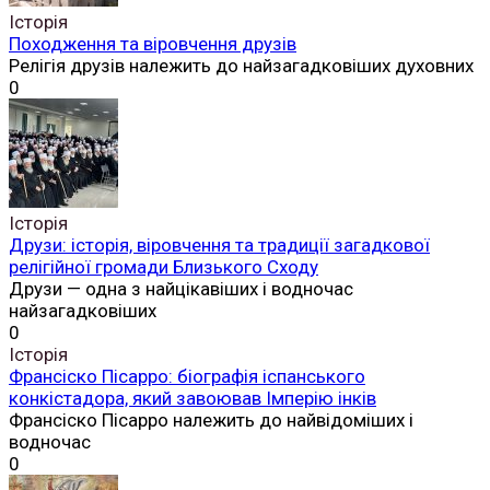
Історія
Походження та віровчення друзів
Релігія друзів належить до найзагадковіших духовних
0
Історія
Друзи: історія, віровчення та традиції загадкової
релігійної громади Близького Сходу
Друзи — одна з найцікавіших і водночас
найзагадковіших
0
Історія
Франсіско Пісарро: біографія іспанського
конкістадора, який завоював Імперію інків
Франсіско Пісарро належить до найвідоміших і
водночас
0