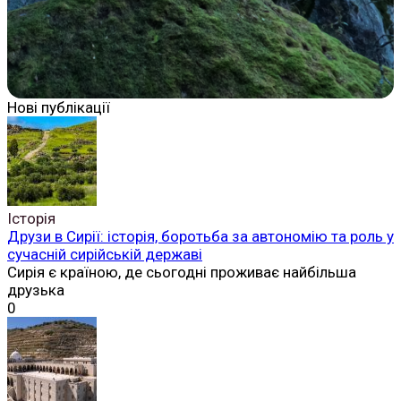
Нові публікації
Історія
Друзи в Сирії: історія, боротьба за автономію та роль у
сучасній сирійській державі
Сирія є країною, де сьогодні проживає найбільша
друзька
0