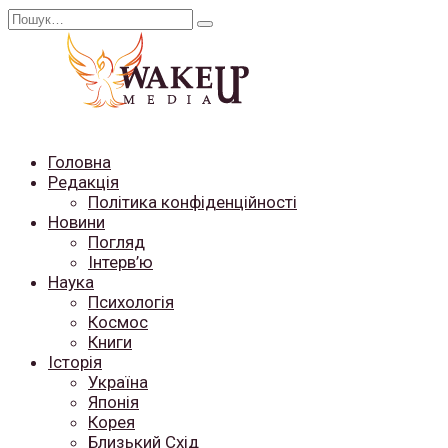
Перейти
Search
до
for:
вмісту
Головна
Редакція
Політика конфіденційності
Новини
Погляд
Інтерв’ю
Наука
Психологія
Космос
Книги
Історія
Україна
Японія
Корея
Близький Схід