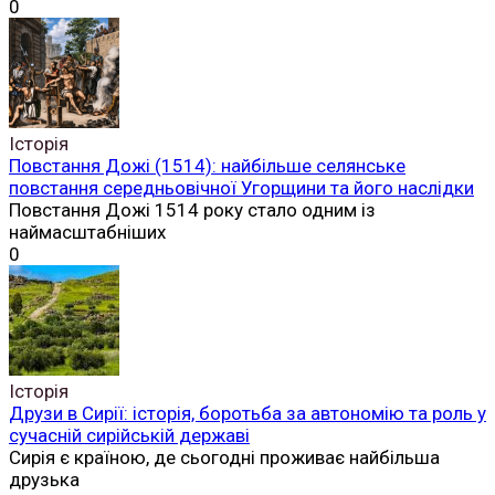
0
Історія
Повстання Дожі (1514): найбільше селянське
повстання середньовічної Угорщини та його наслідки
Повстання Дожі 1514 року стало одним із
наймасштабніших
0
Історія
Друзи в Сирії: історія, боротьба за автономію та роль у
сучасній сирійській державі
Сирія є країною, де сьогодні проживає найбільша
друзька