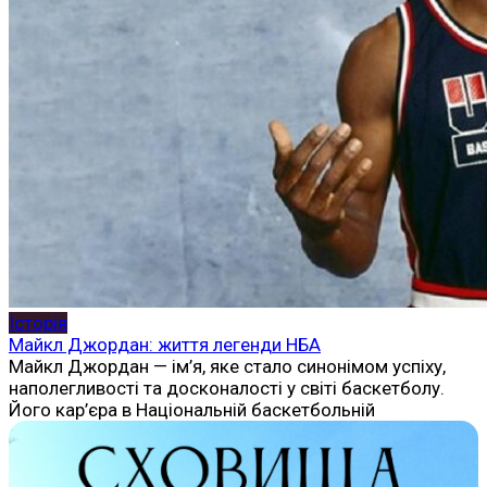
Історія
Майкл Джордан: життя легенди НБА
Майкл Джордан — ім’я, яке стало синонімом успіху,
наполегливості та досконалості у світі баскетболу.
Його кар’єра в Національній баскетбольній