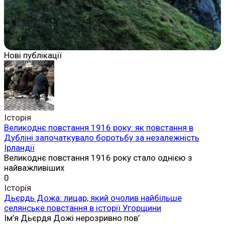
Нові публікації
Історія
Великоднє повстання 1916 року: як повстання в
Дубліні започаткувало боротьбу за незалежність
Ірландії
Великоднє повстання 1916 року стало однією з
найважливіших
0
Історія
Дьєрдь Дожа: лицар, який очолив найбільше
селянське повстання в історії Угорщини
Ім’я Дьєрдя Дожі нерозривно пов’