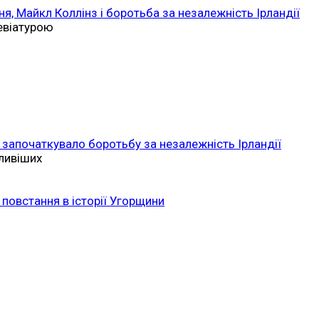
ня, Майкл Коллінз і боротьба за незалежність Ірландії
ревіатурою
 започаткувало боротьбу за незалежність Ірландії
ливіших
повстання в історії Угорщини