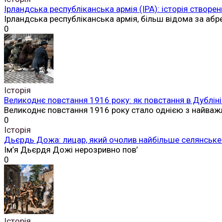
Ірландська республіканська армія (ІРА): історія створен
Ірландська республіканська армія, більш відома за аб
0
Історія
Великоднє повстання 1916 року: як повстання в Дубліні
Великоднє повстання 1916 року стало однією з найваж
0
Історія
Дьєрдь Дожа: лицар, який очолив найбільше селянське 
Ім’я Дьєрдя Дожі нерозривно пов’
0
Історія