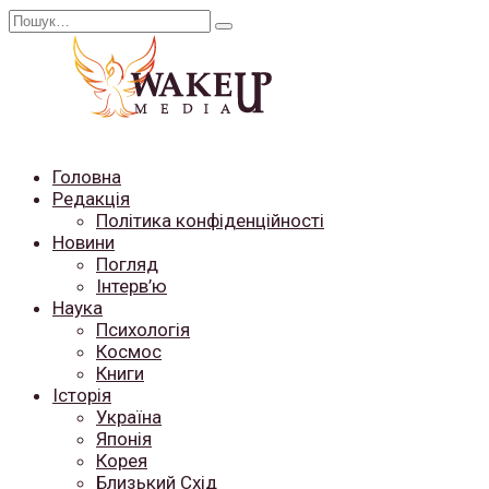
Перейти
Search
до
for:
вмісту
Головна
Редакція
Політика конфіденційності
Новини
Погляд
Інтерв’ю
Наука
Психологія
Космос
Книги
Історія
Україна
Японія
Корея
Близький Схід