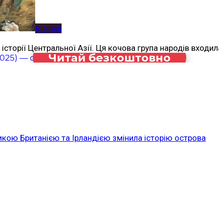
Історія
 історії Центральної Азії. Ця кочова група народів входи
Читай безкоштовно
икою Британією та Ірландією змінила історію острова