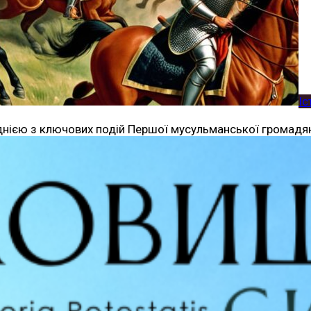
Іс
а однією з ключових подій Першої мусульманської громадян