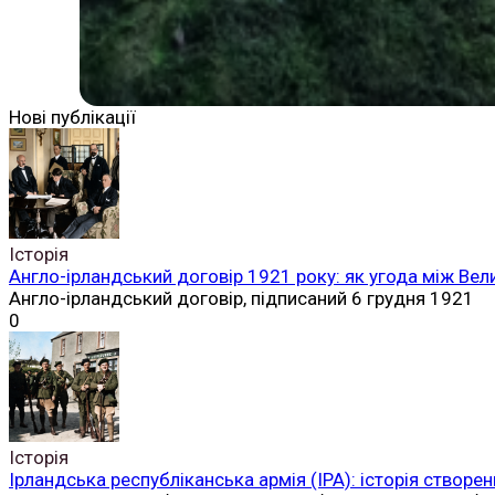
Нові публікації
Історія
Англо-ірландський договір 1921 року: як угода між Вел
Англо-ірландський договір, підписаний 6 грудня 1921
0
Історія
Ірландська республіканська армія (ІРА): історія створен