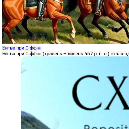
Битва при Сіффіні
Битва при Сіффіні (травень – липень 657 р. н. е.) стал