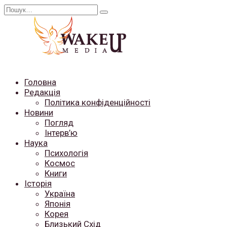
Перейти
Search
до
for:
вмісту
Головна
Редакція
Політика конфіденційності
Новини
Погляд
Інтерв’ю
Наука
Психологія
Космос
Книги
Історія
Україна
Японія
Корея
Близький Схід