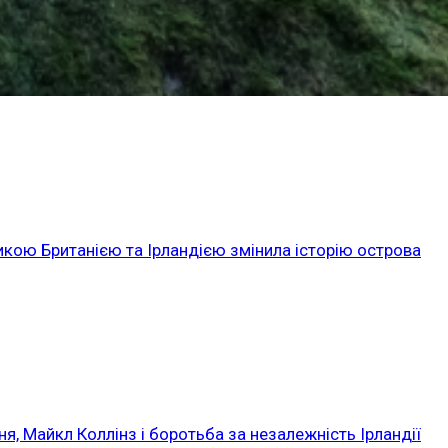
икою Британією та Ірландією змінила історію острова
ня, Майкл Коллінз і боротьба за незалежність Ірландії