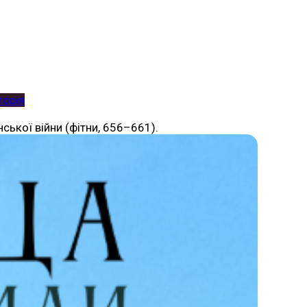
торія
ської війни (фітни, 656–661).