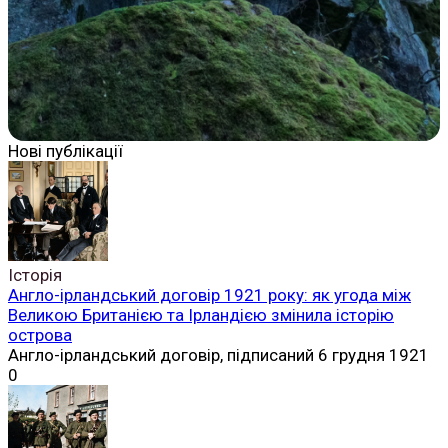
Нові публікації
Історія
Англо-ірландський договір 1921 року: як угода між
Великою Британією та Ірландією змінила історію
острова
Англо-ірландський договір, підписаний 6 грудня 1921
0