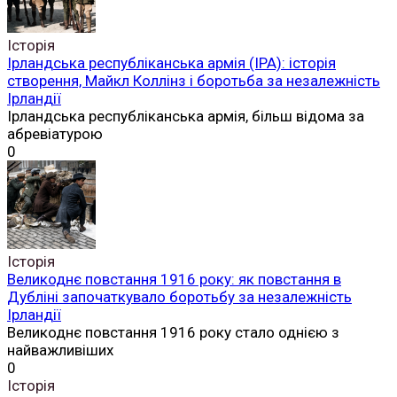
Історія
Ірландська республіканська армія (ІРА): історія
створення, Майкл Коллінз і боротьба за незалежність
Ірландії
Ірландська республіканська армія, більш відома за
абревіатурою
0
Історія
Великоднє повстання 1916 року: як повстання в
Дубліні започаткувало боротьбу за незалежність
Ірландії
Великоднє повстання 1916 року стало однією з
найважливіших
0
Історія