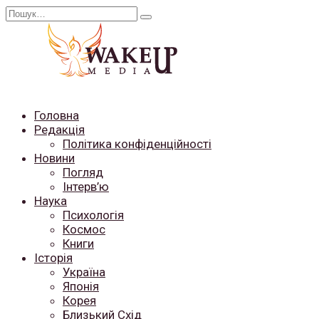
Перейти
Search
до
for:
вмісту
Головна
Редакція
Політика конфіденційності
Новини
Погляд
Інтерв’ю
Наука
Психологія
Космос
Книги
Історія
Україна
Японія
Корея
Близький Схід