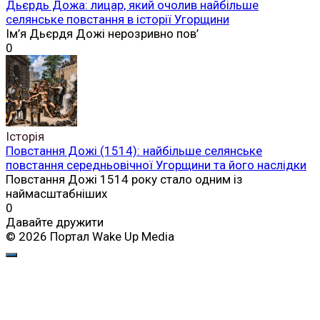
Дьєрдь Дожа: лицар, який очолив найбільше
селянське повстання в історії Угорщини
Ім’я Дьєрдя Дожі нерозривно пов’
0
Історія
Повстання Дожі (1514): найбільше селянське
повстання середньовічної Угорщини та його наслідки
Повстання Дожі 1514 року стало одним із
наймасштабніших
0
Давайте дружити
© 2026 Портал Wake Up Media