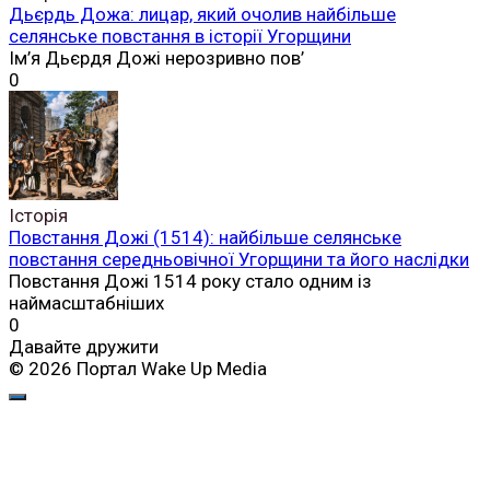
Дьєрдь Дожа: лицар, який очолив найбільше
селянське повстання в історії Угорщини
Ім’я Дьєрдя Дожі нерозривно пов’
0
Історія
Повстання Дожі (1514): найбільше селянське
повстання середньовічної Угорщини та його наслідки
Повстання Дожі 1514 року стало одним із
наймасштабніших
0
Давайте дружити
© 2026 Портал Wake Up Media