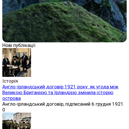
Нові публікації
Історія
Англо-ірландський договір 1921 року: як угода між
Великою Британією та Ірландією змінила історію
острова
Англо-ірландський договір, підписаний 6 грудня 1921
0