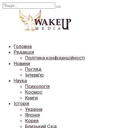
Перейти
Search
до
for:
вмісту
Головна
Редакція
Політика конфіденційності
Новини
Погляд
Інтерв’ю
Наука
Психологія
Космос
Книги
Історія
Україна
Японія
Корея
Близький Схід