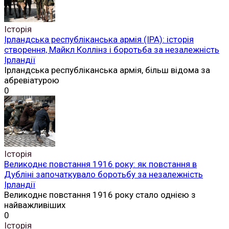
Історія
Ірландська республіканська армія (ІРА): історія
створення, Майкл Коллінз і боротьба за незалежність
Ірландії
Ірландська республіканська армія, більш відома за
абревіатурою
0
Історія
Великоднє повстання 1916 року: як повстання в
Дубліні започаткувало боротьбу за незалежність
Ірландії
Великоднє повстання 1916 року стало однією з
найважливіших
0
Історія