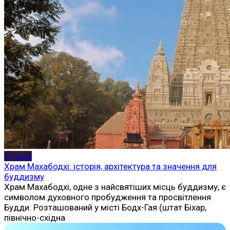
Історія
Храм Махабодхі: історія, архітектура та значення для
буддизму
Храм Махабодхі, одне з найсвятіших місць буддизму, є
символом духовного пробудження та просвітлення
Будди. Розташований у місті Бодх-Гая (штат Біхар,
північно-східна