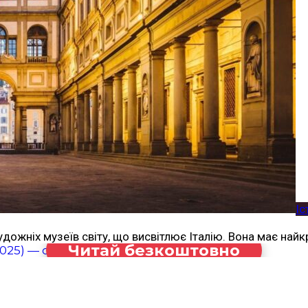
Іс
удожніх музеїв світу, що висвітлює Італію. Вона має найк
Читай безкоштовно