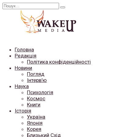
Перейти
Search
до
for:
вмісту
Головна
Редакція
Політика конфіденційності
Новини
Погляд
Інтерв’ю
Наука
Психологія
Космос
Книги
Історія
Україна
Японія
Корея
Близький Схід