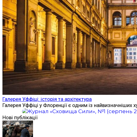
Галерея Уффіці: історія та архітектура
Галерея Уффіці у Флоренції є одним із найвизначніших х
Нові публікації