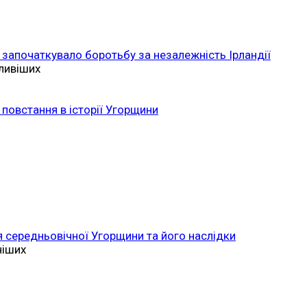
 започаткувало боротьбу за незалежність Ірландії
ливіших
повстання в історії Угорщини
 середньовічної Угорщини та його наслідки
ніших