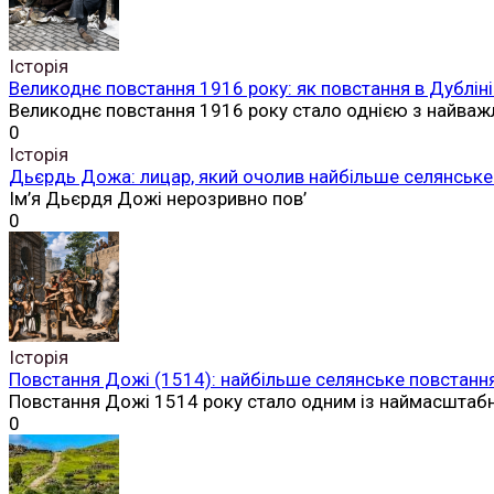
Історія
Великоднє повстання 1916 року: як повстання в Дубліні
Великоднє повстання 1916 року стало однією з найваж
0
Історія
Дьєрдь Дожа: лицар, який очолив найбільше селянське 
Ім’я Дьєрдя Дожі нерозривно пов’
0
Історія
Повстання Дожі (1514): найбільше селянське повстання
Повстання Дожі 1514 року стало одним із наймасштаб
0