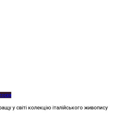
торія
ращу у світі колекцію італійського живопису