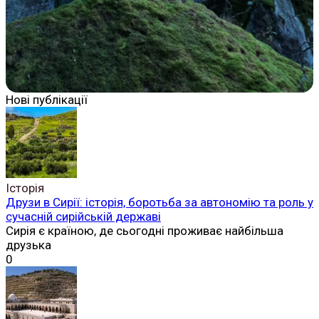
Нові публікації
Історія
Друзи в Сирії: історія, боротьба за автономію та роль у
сучасній сирійській державі
Сирія є країною, де сьогодні проживає найбільша
друзька
0