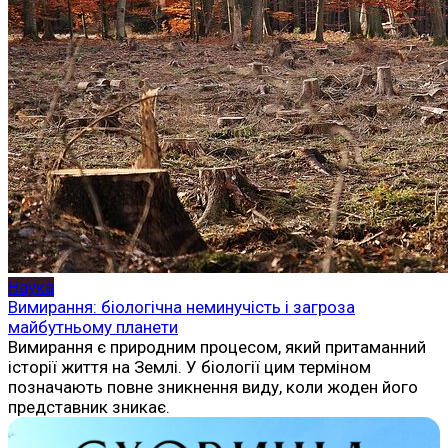
Наука
Вимирання: біологічна неминучість і загроза
майбутньому планети
Вимирання є природним процесом, який притаманний
історії життя на Землі. У біології цим терміном
позначають повне зникнення виду, коли жоден його
представник зникає.