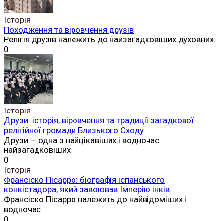
Історія
Походження та віровчення друзів
Релігія друзів належить до найзагадковіших духовних
0
Історія
Друзи: історія, віровчення та традиції загадкової
релігійної громади Близького Сходу
Друзи — одна з найцікавіших і водночас
найзагадковіших
0
Історія
Франсіско Пісарро: біографія іспанського
конкістадора, який завоював Імперію інків
Франсіско Пісарро належить до найвідоміших і
водночас
0