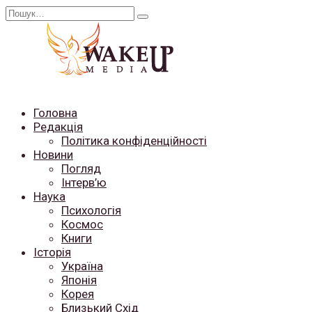
Перейти
Search
до
for:
вмісту
Головна
Редакція
Політика конфіденційності
Новини
Погляд
Інтерв’ю
Наука
Психологія
Космос
Книги
Історія
Україна
Японія
Корея
Близький Схід