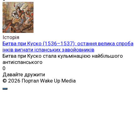
Історія
Битва при Куско (1536–1537): остання велика спроба
інків вигнати іспанських завойовників
Битва при Куско стала кульмінацією найбільшого
антиіспанського
0
Давайте дружити
© 2026 Портал Wake Up Media